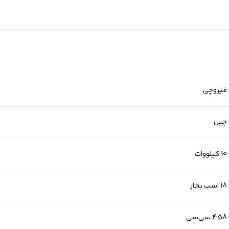
فیروچی
چین
10 کیلووات
18 اسب بخار
458 سی‌سی