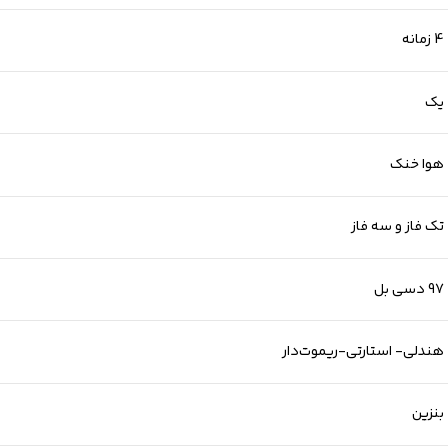
4 زمانه
یک
هوا خنک
تک فاز و سه فاز
97 دسی بل
هندلی- استارتی-ریموت‌دار
بنزین