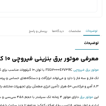
توضیحات
مشخصات
دیدگاه‌ها
پرسش و پاسخ
توضیحات
معرفی موتور برق بنزینی فیروچی ۱۰ کیلووات FSG12000E2V3RC
موتور برق فیروچی
FSG12000E2V3RC با توان ۱۰
۸.۳ آمپر و فرکانس ۵۰ هرتز، تأمین انرژی مطمئن برای تجهیزات مختلف را ممکن می‌سازد.
این
موتور برق
لیتری و توان موتور ۱۸ اسب بخار امکان کارکرد مداوم تا