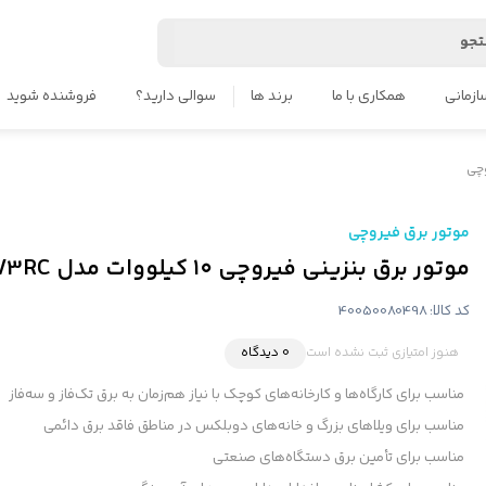
جو
ازمانی
همکاری با ما
برند ها
سوالی دارید؟
فروشنده شوید
وچی
موتور برق فیروچی
موتور برق بنزینی فیروچی ۱۰ کیلووات مدل FSG12000E2V3RC تک فاز و سه فاز ریموت‌دار
کد کالا:
40050080498
هنوز امتیازی ثبت نشده است
0 دیدگاه
مناسب برای کارگاه‌ها و کارخانه‌های کوچک با نیاز هم‌زمان به برق تک‌فاز و سه‌فاز
مناسب برای ویلاهای بزرگ و خانه‌های دوبلکس در مناطق فاقد برق دائمی
مناسب برای تأمین برق دستگاه‌های صنعتی