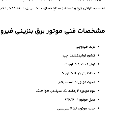
مناسب، طراحی چرخ و دسته و سطح صدای ۹۷ دسی‌بل، استفاده در محیط‌های صنعتی و نیمه‌صنعتی را راحت و ایمن می‌کند.
مشخصات فنی موتور برق بنزینی فیروچی 2000E2V3RC
برند: فیروچی
کشور تولیدکننده: چین
توان ثابت: ۸ کیلووات
حداکثر توان: ۱۰ کیلووات
قدرت موتور: ۱۸ اسب بخار
نوع موتور: ۴ زمانه، تک سیلندر، هوا خنک
مدل موتور: ۲-192F/P
حجم موتور: ۴۵۸ سی‌سی