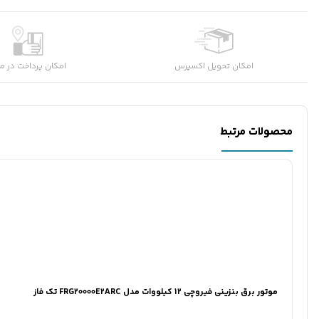
امکان تحویل اکسپرس
امکان پرداخت در م
محصولات مرتبط
موتور برق بنزینی فیروچی 12 کیلووات مدل FRG20000E2ARC تک فاز