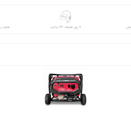
حل
7 روز هفته، 24 ساعت
هفت رو