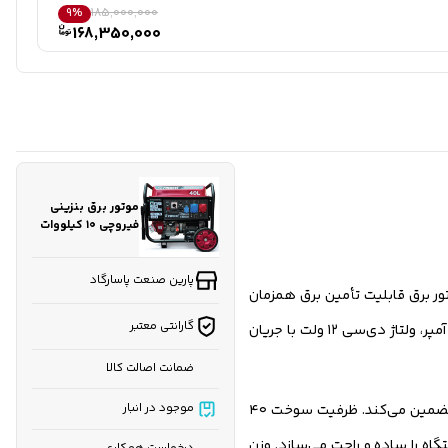
9%
185,000,000
168,350,000
موتور برق بنزینی
فیروچی ۱۰ کیلووات
مدل
FSG12000E2V3RC
تک فاز و سه فاز
پارین صنعت پاسارگاد
ین موتور برق قابلیت تأمین برق همزمان
ریموت‌دار
گارانتی معتبر
تک فاز و سه فاز را دارد و می‌تواند ابزارآلات و دستگاه‌های حساس و پرمصرف را به‌طور ایمن تغذیه کند. جریان خروجی تک فاز ۳۴.۷ آمپر و سه فاز ۱۱.۵ آمپر، ولتاژ دی‌سی ۱۲ ولت با جریان
ضمانت اصالت کالا
دارای موتور ۴ زمانه تک سیلندر با حجم ۴۵۸ سی‌سی و سیستم خنک‌کننده هواخنک است که عملکرد پایدار و دوام بالای دستگاه را تضمین می‌کند. ظرفیت سوخت ۴۰
موجود در انبار
 دستگاه را ساده و راحت می‌سازد. وزن