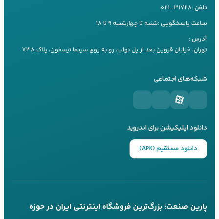
آموزش نصب و راه‌اندازی
تلفن :
۰۲۱-۳۱۷۲۸
راهنمای خرید باتری
سرویس و نگهداری
ساعت پاسخگویی :
شنبه تا چهارشنبه ۹ تا ۱۸
کارشناس ۲
راهنمای خرید یو پی اس
09197660259
آدرس :
راهنما های کاربردی
راهنمای خرید اینورتر
تهران، خیابان قزوین بعد از پل نواب، رو به روی سینما تیسفون، پلاک ۷۳۸
تماس تلفنی
بله
مقالات تیلر
راهنمای خرید موتور برق
شبکه‌های اجتماعی
کارشناس ۳
09197660249
تماس تلفنی
بله
دانلود اپلیکیشن برای اندروید
پاسخگویی 24 ساعته از طریق بله
تماس تلفنی در ساعات کاری
دانلود مستقیم (APK)
عضویت در کانال‌های ما
کانال بله
کانال تلگرام
پارین صنعت؛ بزرگ‌ترین فروشگاه اینترنتی ایران در حوزه
@parinsanat
@parinsanat