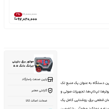
2%
99,000,000
97,020,000
موتور برق بنزینی
جیانگ دانگ ۵.۵
کیلووات مدل
JD6500i اینورتری
سایلنت (همراه با
پارین صنعت پاسارگاد
وسان است. این دستگاه به عنوان یک منبع تک
فیلم معرفی )
گارانتی معتبر
ند کامپیوترها، لپ‌تاپ‌ها، تجهیزات صوتی و
۲۲. آمپر این موتور برق، به‌راحتی می‌تواند در زمان قطعی برق، روشنایی کامل یک
ضمانت اصالت کالا
ند. موتور تک سیلندر ۴ زمانه با حجم ۳۰۶ سی‌سی، مصرف سوخت بهینه و عملکرد مطمئنی را تضمین