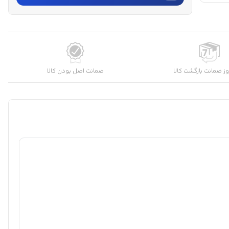
نام
نام خانوادگی
ز ضمانت بازگشت کالا
ضمانت اصل بودن کالا
شماره موبایل
کارشناسان فروش درباره «موتور برق بنزینی جیانگ دانگ ۵.۵
کیل...» با شما تماس می‌گیرند.
ثبت درخواست مشاوره رایگان