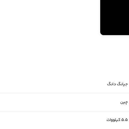
جیانگ دانگ
چین
5.5 کیلووات