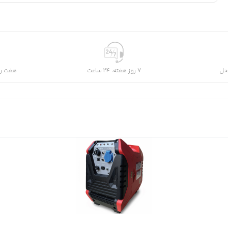
حل
7 روز هفته، 24 ساعت
هفت رو