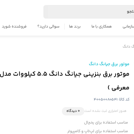
جو
ازمانی
همکاری با ما
برند ها
سوالی دارید؟
فروشنده شوید
گ دانگ
موتور برق جیانگ دانگ
معرفی )
کد کالا:
40050080541
هنوز امتیازی ثبت نشده است
0 دیدگاه
مناسب استفاده برای یخچال
مناسب استفاده برای لپ‌تاپ و کامپیوتر