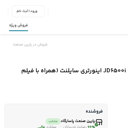
ورود | ثبت نام
فروش ویژه
فروش در پارین صنعت
موتور برق بنزینی جیانگ دانگ ۵.۵ کیلووات مدل JD6500i اینورتری سایلنت (همراه با فیلم
فروشنده
پارین صنعت پاسارگاد
منتخب
99%
رضایت خریداران
عملکرد
عالی