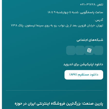
تماس تلفنی
بله
آموزش نصب و راه‌اندازی
تلفن :
۰۲۱-۳۱۷۲۸
راهنمای خرید باتری
سرویس و نگهداری
ساعت پاسخگویی :
شنبه تا چهارشنبه ۹ تا ۱۸
کارشناس ۲
راهنمای خرید یو پی اس
09197660259
آدرس :
راهنما های کاربردی
راهنمای خرید اینورتر
تهران، خیابان قزوین بعد از پل نواب، رو به روی سینما تیسفون، پلاک ۷۳۸
تماس تلفنی
بله
مقالات تیلر
راهنمای خرید موتور برق
شبکه‌های اجتماعی
کارشناس ۳
09197660249
تماس تلفنی
بله
دانلود اپلیکیشن برای اندروید
پاسخگویی 24 ساعته از طریق بله
تماس تلفنی در ساعات کاری
دانلود مستقیم (APK)
عضویت در کانال‌های ما
کانال بله
کانال تلگرام
پارین صنعت؛ بزرگ‌ترین فروشگاه اینترنتی ایران در حوزه
@parinsanat
@parinsanat