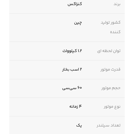
برند
کنزاکس
کشور تولید
چین
کننده
توان لحظه ای
1.2 کیلووات
قدرت موتور
2 اسب بخار
حجم موتور
60 سی‌سی
نوع موتور
4 زمانه
تعداد سیلندر
یک