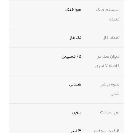
سیستم خنک
هوا خنک
کننده
تعداد فاز
تک فاز
میزان صدا در
65 دسی‌بل
فاصله 7 متری
نحوه روشن
هندلی
شدن
نوع سوخت
بنزین
ظرفیت سوخت
3 لیتر