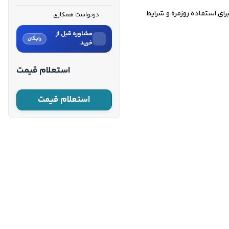
۹۹ سی‌سی، این مدل را به گزینه‌ای مناسب برای استفاده روزمره و شرایط
درخواست همکاری
مشاوره قبل از
رایگان
خرید
نام
استعلام قیمت
نام خانوادگی
استعلام قیمت
شماره موبایل
کارشناسان فروش درباره «موتور
برق بنزینی کنزاکس ۲.۲
کیلووات...» با شما تماس
می‌گیرند.
ثبت درخواست مشاوره
رایگان