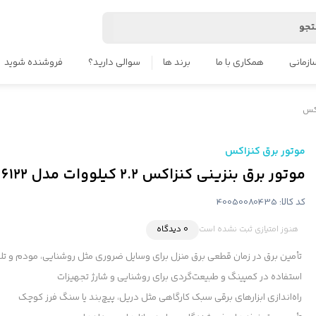
جو
ازمانی
همکاری با ما
برند ها
سوالی دارید؟
فروشنده شوید
اکس
موتور برق کنزاکس
موتور برق بنزینی کنزاکس ۲.۲ کیلووات مدل ۶۱۲۲ اینورتری
کد کالا:
40050080435
هنوز امتیازی ثبت نشده است
0 دیدگاه
تأمین برق در زمان قطعی برق منزل برای وسایل ضروری مثل روشنایی، مودم و تل
استفاده در کمپینگ و طبیعت‌گردی برای روشنایی و شارژ تجهیزات
راه‌اندازی ابزارهای برقی سبک کارگاهی مثل دریل، پیچ‌بند یا سنگ فرز کوچک