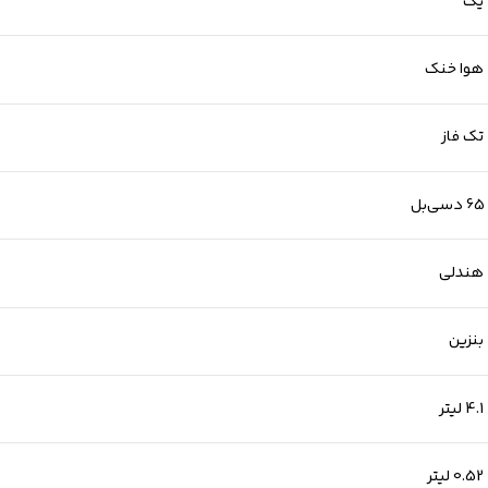
یک
هوا خنک
تک فاز
65 دسی‌بل
هندلی
بنزین
4.1 لیتر
0.52 لیتر