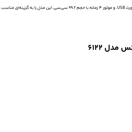
ساعته اشاره کرد. داشتن دو خروجی AC با درپوش ضدآب، خروجی DC و پورت USB، و موتور ۴ زمانه با حجم .۲
مدل ۶۱۲۲