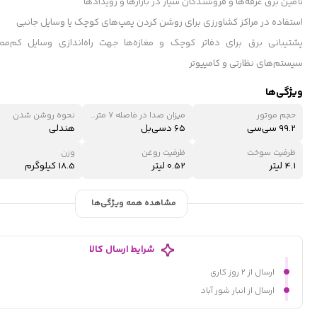
تأمین برق غرفه‌ها و فروشندگان سیار در بازارها و رویدادها
استفاده در مراکز کشاورزی برای روشن کردن پمپ‌های کوچک یا وسایل جانبی
پشتیبانی برق برای دفاتر کوچک و مغازه‌ها جهت راه‌اندازی وسایل کم‌مص
سیستم‌های نظارتی و کامپیوتر
ویژگی‌ها
حجم موتور
میزان صدا در فاصله 7 متری
نحوه روشن شدن
99.2 سی‌سی
65 دسی‌بل
هندلی
ظرفیت سوخت
ظرفیت روغن
وزن
4.1 لیتر
0.52 لیتر
18.5 کیلوگرم
مشاهده همه ویژگی‌ها
شرایط ارسال کالا
ارسال از ۲ روز کاری
ارسال از انبار شور آباد