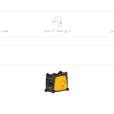
حل
7 روز هفته، 24 ساعت
هفت رو