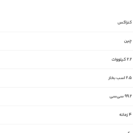
کنزاکس
چین
2.2 کیلووات
2.5 اسب بخار
99.2 سی‌سی
4 زمانه