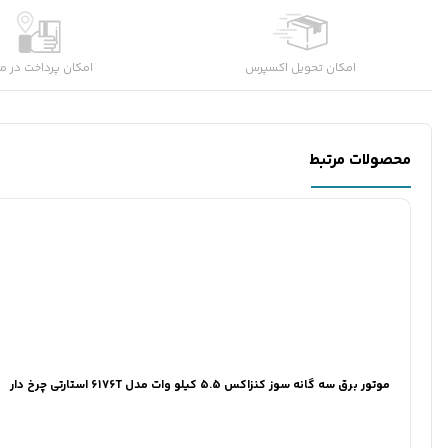
امکان تحویل اکسپرس
امکان پرداخت در م
محصولات مرتبط
موتور برق سه گانه سوز کنزاکس 5.5 کیلو وات مدل 6176T استارتی چرخ دار