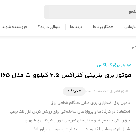
جو
ازمانی
همکاری با ما
برند ها
سوالی دارید؟
فروشنده شوید
اکس
موتور برق کنزاکس
موتور برق بنزینی کنزاکس ۶.۵ کیلووات مدل KGG6165 استارتی
هنوز امتیازی ثبت نشده است
0 دیدگاه
تأمین برق اضطراری برای منازل هنگام قطعی برق
استفاده در کارگاه‌ها و پروژه‌های ساختمانی برای روشن کردن ابزارآلات برقی
برق‌رسانی به کمپ‌ها و مکان‌های تفریحی دور از شبکه برق شهری
شارژ باتری وسایل الکترونیکی مانند لپ‌تاپ، موبایل و پاوربانک