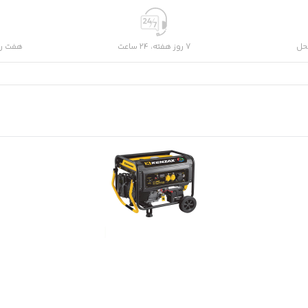
حل
7 روز هفته، 24 ساعت
هفت رو