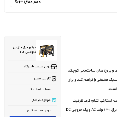
131,600,000
موتور برق بنزینی
کنزاکس ۶.۵
کیلووات مدل
KGG6165 استارتی
پارین صنعت پاسارگاد
اه‌ها و پروژه‌های ساختمانی کوچک،
گارانتی معتبر
 سبک صنعتی را فراهم کند و برای
است.
ضمانت اصالت کالا
ان راه‌اندازی هم هندلی و هم استارتی اشاره کرد. ظرفیت
موجود در انبار
سوخت ۲۵ لیتر و ظرفیت روغن ۱.۱ لیتر، امکان کارکرد طولانی تا ۷ ساعت با تمام توان و ۱۱ ساعت با نصف توان را فراهم می‌کند. این موتور برق دارای خروجی برق ۲۳۰ ولت AC و یک خروجی DC
درخواست همکاری