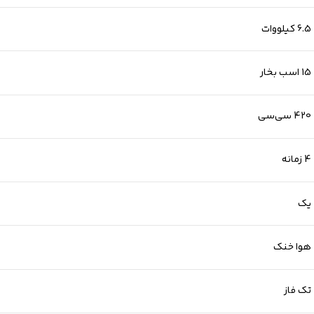
6.5 کیلووات
15 اسب بخار
420 سی‌سی
4 زمانه
یک
هوا خنک
تک فاز