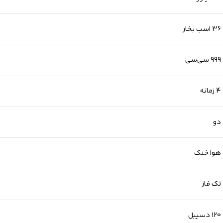
36 اسب بخار
999 سی‌سی
4 زمانه
دو
هوا خنک
تک فاز
120 دسیبل