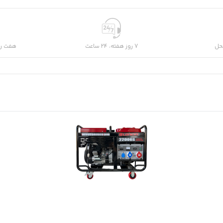
حل
7 روز هفته، 24 ساعت
هفت رو