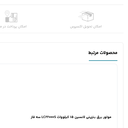
امکان تحویل اکسپرس
امکان پرداخت در م
محصولات مرتبط
موتور برق بنزینی لانسین 15 کیلووات LC22000S سه فاز