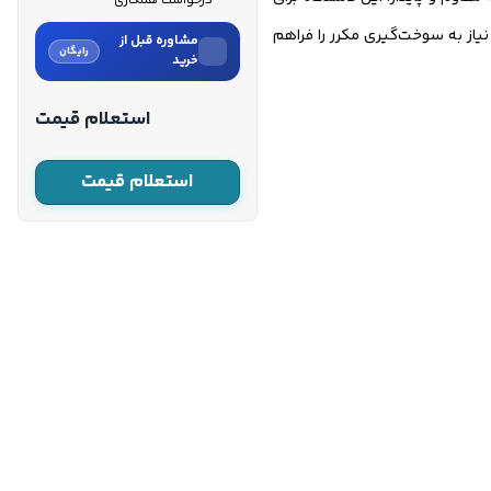
درخواست همکاری
ل است. مصرف سوخت بهینه و حجم بالای مخزن سوخت، امکان کارکرد پیوسته تا ۸ ساعت بدون نیاز به سوخت‌گیری مکرر را فراهم
مشاوره قبل از
رایگان
خرید
نام
استعلام قیمت
نام خانوادگی
استعلام قیمت
شماره موبایل
کارشناسان فروش درباره «موتور
برق بنزینی لانسین ۱۵ کیلووات...»
با شما تماس می‌گیرند.
ثبت درخواست مشاوره
رایگان