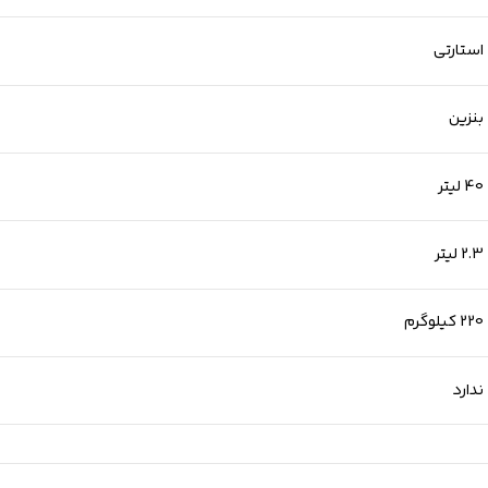
استارتی
بنزین
40 لیتر
2.3 لیتر
220 کیلوگرم
ندارد