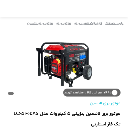
پارین صنعت
تجهیزات تامین برق
موتور برق
موتور برق لانسین
485+
نفر این کالا را مشاهده کردند
2+
نفر به سبد خرید اضافه کردند
موتور برق لانسین
3+
نفر این محصول را خریداری کردند
موتور برق لانسین بنزینی ۵ کیلووات مدل LC6500DAS
تک فاز استارتی