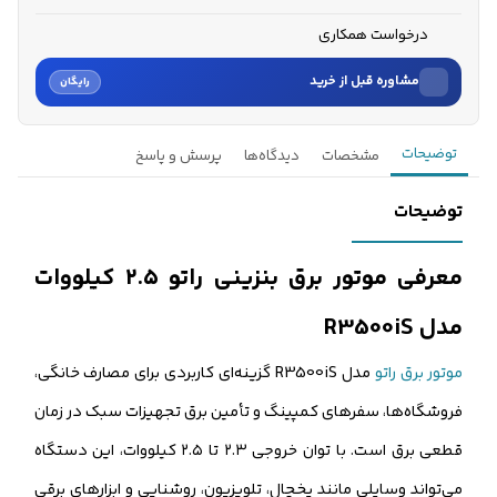
درخواست همکاری
مشاوره قبل از خرید
رایگان
نام
توضیحات
مشخصات
دیدگاه‌ها
پرسش و پاسخ
نام خانوادگی
توضیحات
شماره موبایل
معرفی موتور برق بنزینی راتو ۲.۵ کیلووات
کارشناسان فروش درباره «موتور برق بنزینی راتو ۲.۵ کیلووات م...» با شما
مدل R3500iS
تماس می‌گیرند.
موتور برق راتو
مدل R3500iS گزینه‌ای کاربردی برای مصارف خانگی،
ثبت درخواست مشاوره رایگان
فروشگاه‌ها، سفرهای کمپینگ و تأمین برق تجهیزات سبک در زمان
قطعی برق است. با توان خروجی ۲.۳ تا ۲.۵ کیلووات، این دستگاه
می‌تواند وسایلی مانند یخچال، تلویزیون، روشنایی و ابزارهای برقی