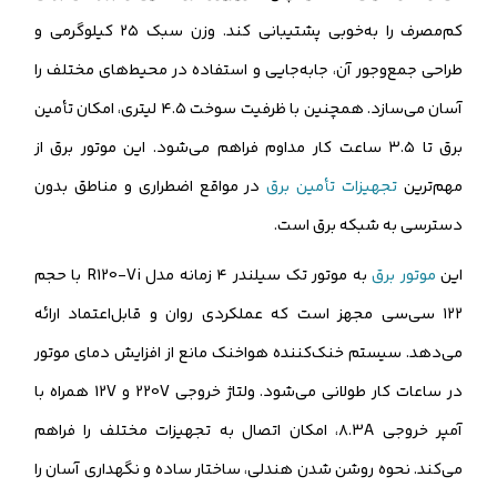
کم‌مصرف را به‌خوبی پشتیبانی کند. وزن سبک ۲۵ کیلوگرمی و
طراحی جمع‌وجور آن، جابه‌جایی و استفاده در محیط‌های مختلف را
آسان می‌سازد. همچنین با ظرفیت سوخت ۴.۵ لیتری، امکان تأمین
برق تا ۳.۵ ساعت کار مداوم فراهم می‌شود. این موتور برق از
مهم‌ترین
تجهیزات تأمین برق
در مواقع اضطراری و مناطق بدون
دسترسی به شبکه برق است.
این
موتور برق
به موتور تک سیلندر ۴ زمانه مدل R120-Vi با حجم
۱۲۲ سی‌سی مجهز است که عملکردی روان و قابل‌اعتماد ارائه
می‌دهد. سیستم خنک‌کننده هواخنک مانع از افزایش دمای موتور
در ساعات کار طولانی می‌شود. ولتاژ خروجی 220V و 12V همراه با
آمپر خروجی ۸.3A، امکان اتصال به تجهیزات مختلف را فراهم
می‌کند. نحوه روشن شدن هندلی، ساختار ساده و نگهداری آسان را