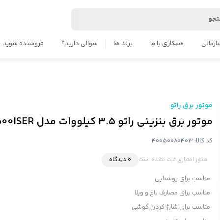
جو
ازمانی
همکاری با ما
برند ها
سوالی دارید؟
فروشنده شوید
موتور برق راتو
موتور برق بنزینی راتو ۳.۵ کیلووات مدل R5500ISER اینورتر سوپر سایلنت
کد کالا:
40050080403
هنوز امتیازی ثبت نشده است
0 دیدگاه
مناسب برای روشنایی
مناسب برای مصارف باغ و ویلا
مناسب برای شارژ کردن گوشی