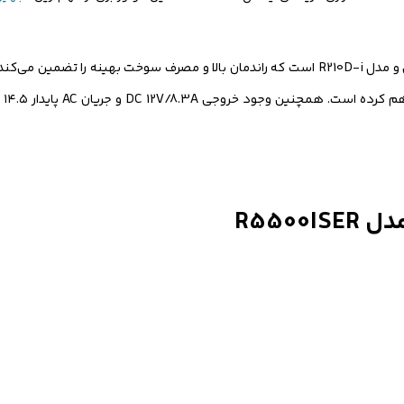
مجهز به موتور تک سیلندر چهار زمانه با حجم ۲۱۲ سی‌سی و مدل R210D-i است که راندمان بالا و مصرف سو
هند
R550