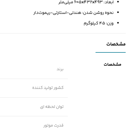
ابعاد: 605x432x493 میلی‌متر
نحوه روشن شدن: هندلی-استارتی-ریموت‌دار
وزن: ۴۵ کیلوگرم
مشخصات
مشخصات
برند
کشور تولید کننده
توان لحظه ای
قدرت موتور