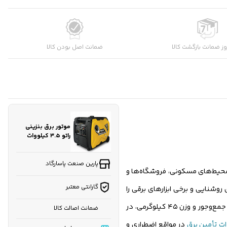
شماره موبایل
کارشناسان فروش درباره «موتور برق بنزینی راتو ۳.۵ کیلووات
ز ضمانت بازگشت کالا
ضمانت اصل بودن کالا
م...» با شما تماس می‌گیرند.
ثبت درخواست مشاوره رایگان
موتور برق بنزینی
راتو ۳.۵ کیلووات
مدل R5500ISER
اینورتر سوپر سایلنت
پارین صنعت پاسارگاد
اده در محیط‌های مسکونی، فروشگاه‌ها و
گارانتی معتبر
سیستم‌های روشنایی و برخی ابزارهای برقی را
فراهم می‌کند. سیستم اینورتری سوپر سایلنت، برق پایدار و بدون نوسان را برای وسایل حساس مانند لپ‌تاپ و تجهیزات صوتی فراهم می‌سازد. طراحی جمع‌وجور و وزن ۴۵ کیلوگرمی، در
ضمانت اصالت کالا
ت تأمین برق
در مواقع اضطراری و