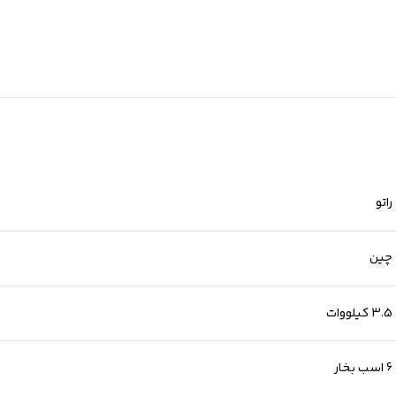
راتو
چین
3.5 کیلووات
6 اسب بخار