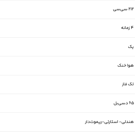
212 سی‌سی
4 زمانه
یک
هوا خنک
تک فاز
65 دسی‌بل
هندلی- استارتی-ریموت‌دار