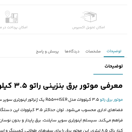
امکان تحویل اکسپرس
امکان پرداخت در م
توضیحات
مشخصات
دیدگاه‌ها
پرسش و پاسخ
توضیحات
معرفی موتور برق بنزینی راتو ۳.۵ کیلووات مدل R5500ISER
موتور برق راتو
۳.۵ کیلووات مدل R5500ISER یک 
فضاهای اداری محسوب می‌شود.
کنار باک ۸.۵ لیتری، این موتور برق را برای سفرهای طولانی، کمپینگ و استفاده اضطراری گزینه‌ای ایده‌آل ساخته است. این موتور برق از مهم‌ترین