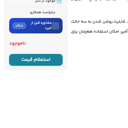
موجود در انبار
درخواست همکاری
خت بهینه را تضمین می‌کند. قابلیت روشن شدن به سه حالت
مشاوره قبل از
رایگان
خرید
لی، استارتی و ریموت‌دار، کاربری راحت‌تری را برای مصرف‌کنندگان فراهم کرده است. همچنین وجود خروجی DC 12V/8.3A و جریان AC پایدار ۱۴.۵ آمپر، امکان استفاده هم‌زمان برای
نام
ناموجود
نام خانوادگی
استعلام قیمت
شماره موبایل
کارشناسان فروش درباره «موتور
برق بنزینی راتو ۳.۵ کیلووات م...»
با شما تماس می‌گیرند.
ثبت درخواست مشاوره
رایگان