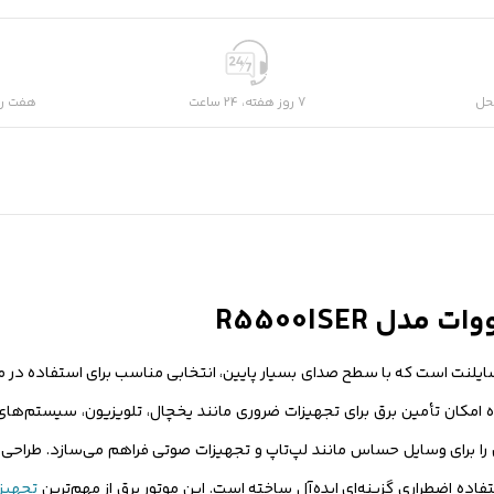
حل
7 روز هفته، 24 ساعت
هفت رو
ژنراتور اینورتری سوپر سایلنت است که با سطح صدای بسیار پایین، انتخابی مناسب برای استف
 توان حداکثر ۳.۵ کیلووات این دستگاه امکان تأمین برق برای تجهیزات ضروری مانند یخچال، تلویزیون، 
تجهیزا