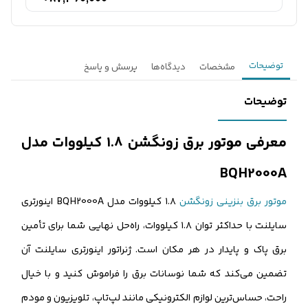
توضیحات
مشخصات
دیدگاه‌ها
پرسش و پاسخ
توضیحات
معرفی موتور برق زونگشن ۱.۸ کیلووات مدل
BQH2000A
موتور برق بنزینی زونگشن
۱.۸ کیلووات مدل BQH2000A اینورتری
سایلنت با حداکثر توان ۱.۸ کیلووات، راه‌حل نهایی شما برای تأمین
برق پاک و پایدار در هر مکان است. ژنراتور اینورتری سایلنت آن
تضمین می‌کند که شما نوسانات برق را فراموش کنید و با خیال
راحت، حساس‌ترین لوازم الکترونیکی مانند لپ‌تاپ، تلویزیون و مودم