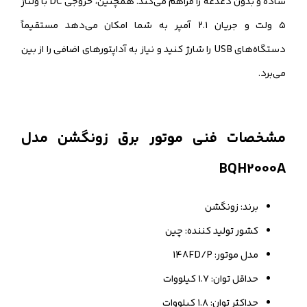
ساده و بدون دغدغه را فراهم می‌کند. همچنین، خروجی DC با ولتاژ
۵ ولت و جریان ۲.۱ آمپر به شما امکان می‌دهد مستقیماً
دستگاه‌های USB را شارژ کنید و نیاز به آداپتورهای اضافی را از بین
می‌برد.
مشخصات فنی موتور برق زونگشن مدل
BQH2000A
برند: زونگشن
کشور تولید کننده: چین
مدل موتور: 148FD/P
حداقل توان: ۱.۷ کیلووات
حداکثر توان: ۱.۸ کیلووات