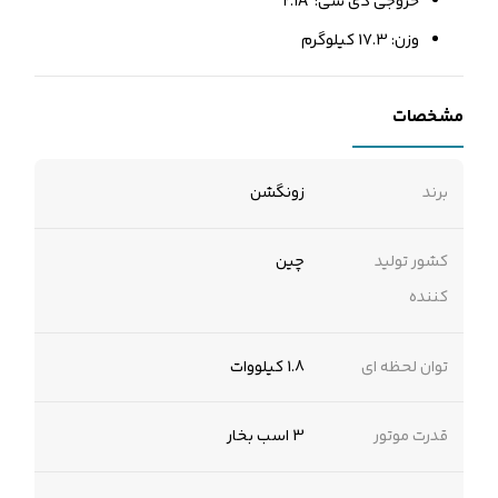
خروجی دی سی: ۲.۱A
وزن: 17.3 کیلوگرم
مشخصات
برند
زونگشن
کشور تولید
چین
کننده
توان لحظه ای
1.8 کیلووات
قدرت موتور
3 اسب بخار