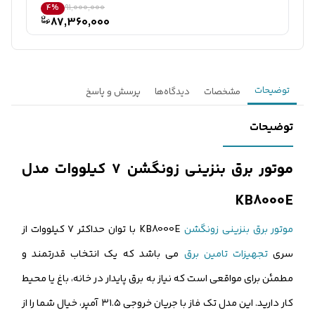
4%
91,000,000
87,360,000
توضیحات
مشخصات
دیدگاه‌ها
پرسش و پاسخ
توضیحات
موتور برق
بنزینی زونگشن ۷ کیلووات مدل
KB8000E
موتور برق بنزینی زونگشن
KB8000E با توان حداکثر ٧ کیلووات از
سری
تجهیزات تامین برق
می باشد که یک انتخاب قدرتمند و
مطمئن برای مواقعی است که نیاز به برق پایدار در خانه، باغ یا محیط
کار دارید. این مدل تک فاز با جریان خروجی ٣١.٥ آمپر، خیال شما را از