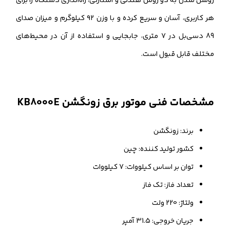
روشن شدن به دو روش هندلی و استارتی، راه‌اندازی دستگاه را برای
هر کاربری، آسان و سریع کرده و با وزن ٩٢ کیلوگرم و میزان صدای
89 دسی‌بل در ٧ متری، جابجایی و استفاده از آن در محیط‌های
مختلف قابل قبول است.
مشخصات فنی موتور برق زونگشن KB8000E
برند: زونگشن
کشور تولید کننده: چین
توان بر اساس کیلووات: 7 کیلووات
تعداد فاز: تک فاز
ولتاژ: 220 ولت
جریان خروجی: 31.5 آمپر