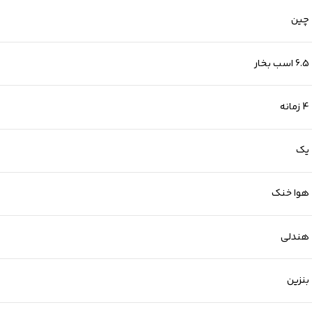
چین
6.5 اسب بخار
4 زمانه
یک
هوا خنک
هندلی
بنزین