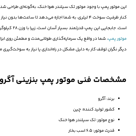
این موتور پمپ با وجود موتور تک سیلندر هوا خنک، به‌گونه‌ای طراحی ش
کنار ظرفیت سوخت ۴ لیتری، به شما اجازه می‌دهد تا ساعت
است. جابجایی این پمپ قدرتمند بسیار آسان است، زیرا با وزن ۲۸ کیلوگرم، توازن عالی بین قدرت و قابلیت حمل برقرار کرده است تا کمترین فشار را بر دوش اپراتور وارد کند. با انتخاب این
موتور پمپ
، شما در واقع یک سرمایه‌گذاری طولانی‌مدت و مطمئن روی اب
دیگر نگران توقف کار به دلیل مشکل در راه‌اندازی یا نیاز به سوخت‌گیری 
مشخصات فنی موتور پمپ بنزینی آگرو مدل G
برند: آگرو
کشور تولید کننده: چین
نوع موتور: تک سیلندر هوا خنک
قدرت موتور: ۶.۵ اسب بخار