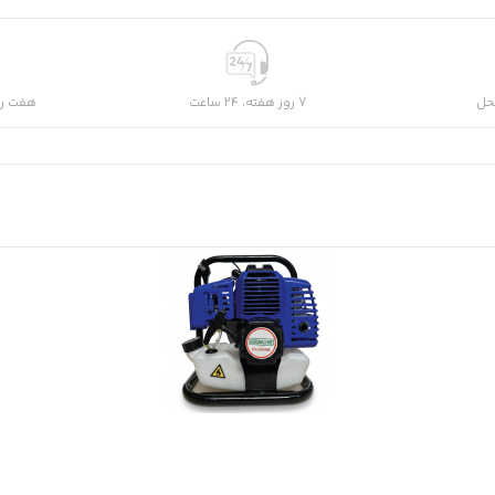
حل
7 روز هفته، 24 ساعت
هفت رو