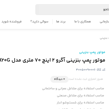
جو
ازمانی
همکاری با ما
برند ها
سوالی دارید؟
فروشنده شوید
بنزینی
موتور پمپ بنزینی
موتور پمپ بنزینی آگرو ۲ اینچ 70 متری مدل WPX20G هندلی
کد کالا:
40050090006
هنوز امتیازی ثبت نشده است
0 دیدگاه
مناسب استفاده برای مشاغل عمرانی و ساختمانی
مناسب استفاده برای مشاغل صنعتی
مناسب استفاده برای شست‌وشو انبار