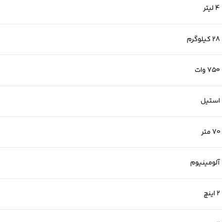
4 لیتر
28 کیلوگرم
۷۵۰ وات
استیل
70 متر
‌آلومینیوم‌
2 اینچ