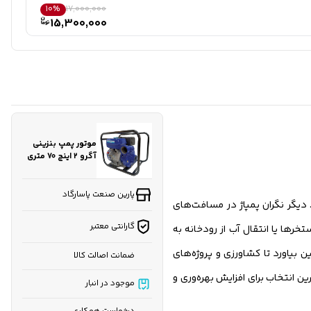
10%
17,000,000
15,300,000
موتور پمپ بنزینی
آگرو ۲ اینچ 70 متری
مدل WPX20G هندلی
پارین صنعت پاسارگاد
ب در هر شرایطی است. دیگر نگران پمپاژ در مسافت‌های
گارانتی معتبر
زارع متوسط، تخلیه سریع استخرها یا انتقال آب از رودخانه به
ار، آب را به سطح زمین بیاورد تا کشاورزی و پروژه‌های
ضمانت اصالت کالا
ین انتخاب برای افزایش بهره‌وری و
موجود در انبار