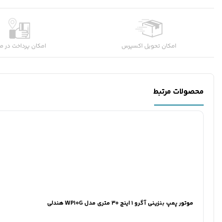
امکان تحویل اکسپرس
امکان پرداخت در م
محصولات مرتبط
موتور پمپ بنزینی آگرو ۱ اینچ 30 متری مدل WP10G هندلی