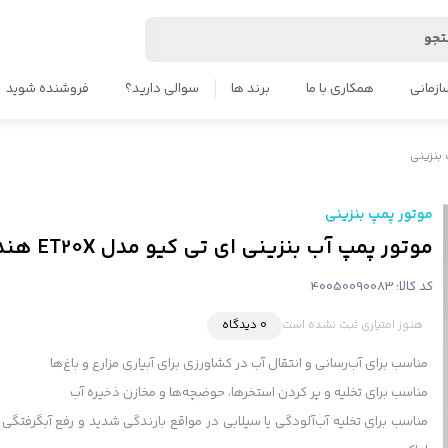
جو
ازمانی
همکاری با ما
برند ها
سوالی دارید؟
فروشنده شوید
بنزینی
موتور پمپ بنزینی
موتور پمپ آب بنزینی ای تی کیو مدل ET20X هندلی
کد کالا:
40050090083
هنوز امتیازی ثبت نشده است
0 دیدگاه
مناسب برای آب‌رسانی و انتقال آب در کشاورزی برای آبیاری مزارع و باغ‌ها
مناسب برای تخلیه و پر کردن استخرها، حوضچه‌ها و مخازن ذخیره آب
مناسب برای تخلیه آب‌آلودگی یا سیلابی در مواقع بارندگی شدید و رفع آبگرفتگی د