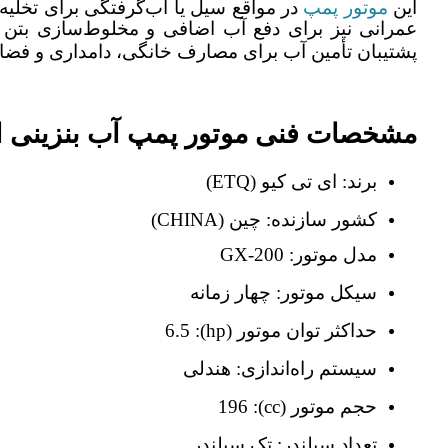
این
موتور پمپ
در مواقع سیل یا آب‌گرفتگی برای تخلیه 
عمرانی نیز برای دفع آب اضافی و مخلوط‌سازی بتن
پشتیبان تأمین آب برای مصارف خانگی، دامداری و فضای 
مشخصات فنی موتور پمپ آب بنزینی ای تی کیو
برند:
ای تی کیو
(ETQ)
کشور سازنده:
چین
(CHINA)
مدل موتور:
GX-200
سیکل موتور:
چهار زمانه
حداکثر توان موتور
(hp)
:
6.5
سیستم راه‌اندازی:
هندلی
حجم موتور
(cc)
:
196
تعداد سیلندر:
تک سیلندر