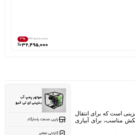
موتور
3%
33,500,000
32,495,000
موتور پمپ آب
بنزینی ای تی کیو
مدل ET20X هندلی
زینی است که برای انتقال
پارین صنعت پاسارگاد
مکش مناسب، برای آبیاری
گارانتی معتبر