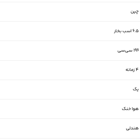
چین
6.5 اسب بخار
196 سی‌سی
4 زمانه
یک
هوا خنک
هندلی