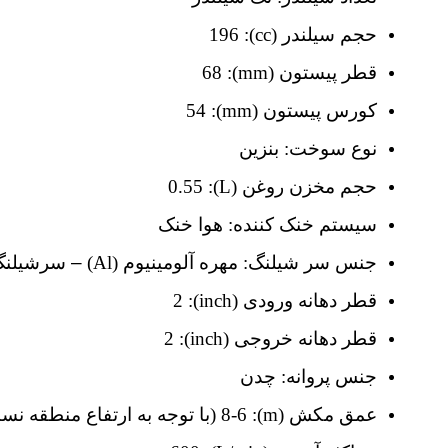
حجم سیلندر
(cc)
:
196
قطر پیستون
(mm)
:
68
کورس پیستون
(mm)
:
54
نوع سوخت:
بنزین
حجم مخزن روغن
(L)
:
0.55
سیستم خنک کننده:
هوا خنک
جنس سر شیلنگ:
مهره آلومینیوم (
Al
)
–
سرشیلنگ 
قطر دهانه ورودی (
inch
):
2
قطر دهانه خروجی (
inch
):
2
جنس پروانه:
چدن
عمق مکش (
m
):
6-8 (با توجه به ارتفاع منطقه نسبت به سطح آزاد دریا)