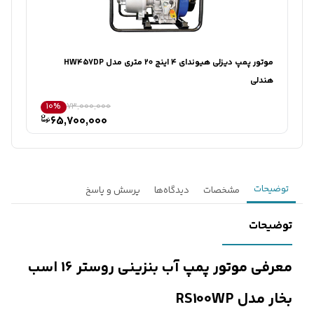
کارشناسان فروش درباره «موتور پمپ بنزینی روستر 4 اینچ 30 مت...» با شما
تماس می‌گیرند.
ثبت درخواست مشاوره رایگان
موتور پمپ دیزلی هیوندای 4 اینچ 20 متری مدل HW457DP
موتور پم
هندلی
10%
73,000,000
65,700,000
توضیحات
مشخصات
دیدگاه‌ها
پرسش و پاسخ
توضیحات
معرفی موتور پمپ آب بنزینی روستر 16 اسب
بخار مدل RS100WP