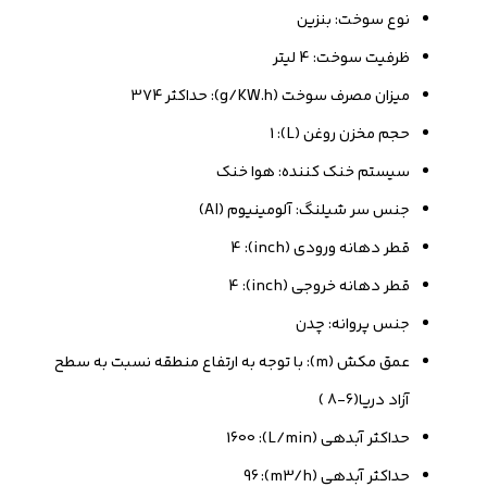
نوع سوخت: بنزین
ظرفیت سوخت: 4 لیتر
میزان مصرف سوخت (g/KW.h): حداکثر 374
حجم مخزن روغن (L): 1
سیستم خنک کننده: هوا خنک
جنس سر شیلنگ: آلومینیوم (Al)
قطر دهانه ورودی (inch): 4
قطر دهانه خروجی (inch): 4
جنس پروانه: چدن
عمق مکش (m): با توجه به ارتفاع منطقه نسبت به سطح
آزاد دریا(6-8 )
حداکثر آبدهی (L/min): 1600
حداکثر آبدهی (m3/h): 96