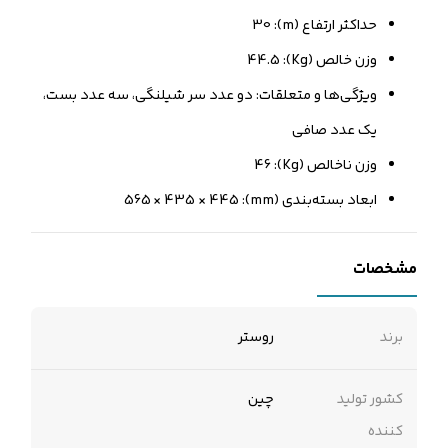
حداکثر ارتفاع (m): 30
وزن خالص (Kg): 44.5
ویژگی‌ها و متعلقات: دو عدد سر شیلنگی، سه عدد بست،
یک عدد صافی
وزن ناخالص (Kg): 46
ابعاد بسته‌بندی (mm): 565 × 435 × 445
مشخصات
برند
روستر
کشور تولید
چین
کننده