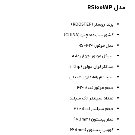
مدل RS100WP
برند: روستر (ROOSTER)
کشور سازنده: چین (CHINA)
مدل موتور: RS-420
سیکل موتور: چهار زمانه
حداکثر توان موتور (hp): 16
سیستم راه‌اندازی: هندلی
حجم موتور (cc): 420
تعداد سیلندر: تک سیلندر
حجم سیلندر (cc): 420
قطر پیستون (mm): 90
کورس پیستون (mm): 66