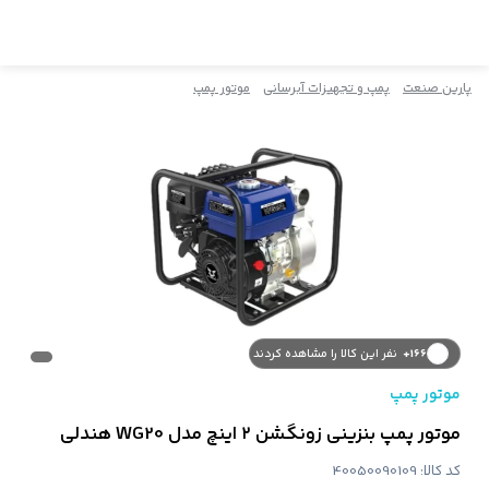
پارین صنعت
پمپ و تجهیزات آبرسانی
موتور پمپ
166+
نفر این کالا را مشاهده کردند
موتور پمپ
موتور پمپ بنزینی زونگشن ۲ اینچ مدل WG20 هندلی
کد کالا:
40050090109