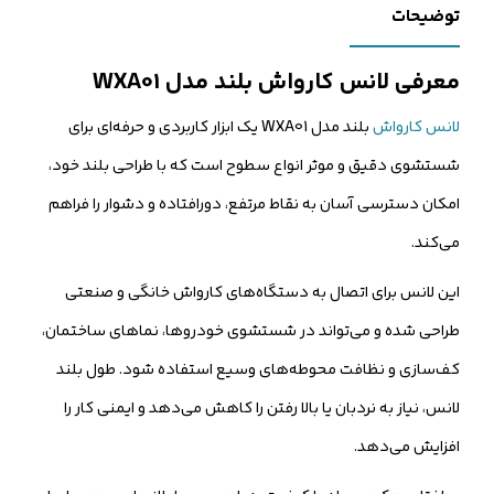
توضیحات
شماره موبایل
معرفی لانس کارواش بلند مدل WXA01
کارشناسان فروش درباره «لانس کارواش بلند مدل WXA01» با شما تماس
لانس کارواش
بلند مدل WXA01 یک ابزار کاربردی و حرفه‌ای برای
می‌گیرند.
شستشوی دقیق و موثر انواع سطوح است که با طراحی بلند خود،
ثبت درخواست مشاوره رایگان
امکان دسترسی آسان به نقاط مرتفع، دورافتاده و دشوار را فراهم
می‌کند.
این لانس برای اتصال به دستگاه‌های کارواش خانگی و صنعتی
طراحی شده و می‌تواند در شستشوی خودروها، نماهای ساختمان،
کف‌سازی و نظافت محوطه‌های وسیع استفاده شود. طول بلند
لانس، نیاز به نردبان یا بالا رفتن را کاهش می‌دهد و ایمنی کار را
افزایش می‌دهد.