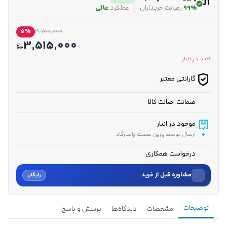
99%
رضایت خریداران
عملکرد
عالی
5%
3,700,000
3,515,000
1
عدد در انبار
گارانتی معتبر
ضمانت اصالت کالا
موجود در انبار
ارسال توسط پارین صنعت پاسارگاد
درخواست همکاری
مشاوره قبل از خرید
رایگان
نام
توضیحات
مشخصات
دیدگاه‌ها
پرسش و پاسخ
نام خانوادگی