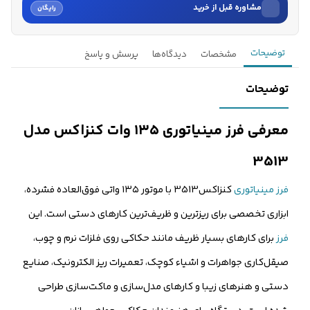
مشاوره قبل از خرید
رایگان
نام
توضیحات
مشخصات
دیدگاه‌ها
پرسش و پاسخ
نام خانوادگی
توضیحات
شماره موبایل
معرفی فرز مینیاتوری ۱۳۵ وات کنزاکس مدل
کارشناسان فروش درباره «فرز مینیاتوری کنزاکس 135 وات مدل 35...» با شما
3513
تماس می‌گیرند.
فرز مینیاتوری
کنزاکس3513 با موتور ۱۳۵ واتی فوق‌العاده فشرده،
ثبت درخواست مشاوره رایگان
ابزاری تخصصی برای ریزترین و ظریف‌ترین کارهای دستی است. این
فرز
برای کارهای بسیار ظریف مانند حکاکی روی فلزات نرم و چوب،
صیقل‌کاری جواهرات و اشیاء کوچک، تعمیرات ریز الکترونیک، صنایع
دستی و هنرهای زیبا و کارهای مدل‌سازی و ماکت‌سازی طراحی