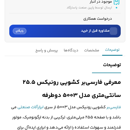
موجود در انبار
ارسال توسط پارین صنعت پاسارگاد
درخواست همکاری
مشاوره قبل از خرید
رایگان
نام
توضیحات
مشخصات
دیدگاه‌ها
پرسش و پاسخ
نام خانوادگی
توضیحات
شماره موبایل
معرفی فارسی‌بر کشویی رونیکس ۲۵.۵
کارشناسان فروش درباره «فارسی‌بر کشویی رونیکس ۲۵.۵ سانتی‌مت...» با
سانتی‌متری مدل 5003 دوطرفه
شما تماس می‌گیرند.
فارسی‌بر
کشویی رونیکس مدل 5003 از سری
ابزارآلات صنعتی
می
ثبت درخواست مشاوره رایگان
باشد و با صفحه ۲۵۵ میلی‌متری، ترکیبی از بدنه ارگونومیک، موتور
قدرتمند و سهولت استفاده را ارائه می‌دهد و ابزاری ایده‌آل برای