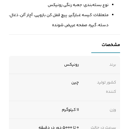
نوع بسته‌بندی: جعبه رنگی رونیکس
متعلقات: کیسه غبارگیر، پیچ قفل کن بازویی، آچار آلن، ذغال،
دسته، گیره، صفحه عریض شونده
مشخصات
برند
رونیکس
کشور تولید
چین
کننده
وزن
11 کیلوگرم
سرعت در حالت
۰ تا ۵۰۰۰ دور در دقیقه