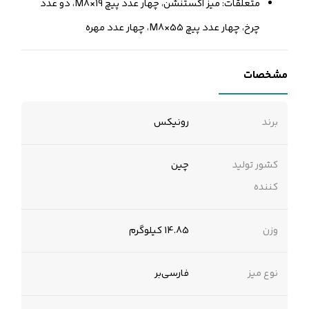
متعلقات: میز اکستنشن، چهار عدد پیچ M8×19، دو عدد
چرخ، چهار عدد پیچ M8×55، چهار عدد مهره
مشخصات
برند
رونیکس
کشور تولید
چین
کننده
وزن
14.85 کیلوگرم
نوع میز
فارسی‌بر