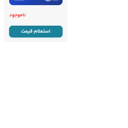
نام
ناموجود
نام خانوادگی
استعلام قیمت
شماره موبایل
کارشناسان فروش درباره «فرز همه
کاره شارژی رونیکس مدل
8659...» با شما تماس می‌گیرند.
ثبت درخواست مشاوره
رایگان