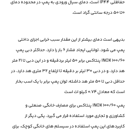
حفاظتی IP44 است، دمای سیال ورودی به پمپ در محدوده دمای
0تا 50 درجه سانتی گراد است.
بدیهی است دمای بیشتر از این مقدار سبب خرابی اجزای داخلی
پمپ می شود، توانایی ایجاد فشار 6 بار را دارد، حداکثر دبی پمپ
INOX 100/60 پنتاکس برابر 50 لیتر بردقیقه و در این دبی تا 21 متر
هد دارد، و در دبی 30 لیتر بر دقیقه تا ارتفاع 32 متری هد دارد، در
حداقل دبی تا 50 متر هد داشته، توان پمپ برابر با یک اسب بخار
است که معادل 0.74 کیلو ات است
پمپ INOX 100/60 پنتاکس برای مصارف خانگی، صنعتی و
کشاورزی و تجاری مورد استفاده قرار می گیرد، یکی دیگر از
کاربردهای این پمپ استفاده در سیستم های خانگی کوچک، برای