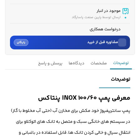
موجود در انبار
ارسال توسط پارین صنعت پاسارگاد
درخواست همکاری
مشاوره قبل از خرید
رایگان
نام
توضیحات
مشخصات
دیدگاه‌ها
پرسش و پاسخ
نام خانوادگی
توضیحات
شماره موبایل
معرفی پمپ INOX 100/60 پنتاکس
کارشناسان فروش درباره «پمپ جتی 1 اسب پنتاکس استیل INOX 100» با شما
پمپ سانتریفیوژ خود مکش برای مخازن آب (حتی آب مخلوط با گاز)
تماس می‌گیرند.
در سیستم های خانگی سبک و متصل به تانک های اتوکلاو برای
ثبت درخواست مشاوره رایگان
انتقال سیال و خالی کردن تانک ها، قابل استفاده در باغبانی و