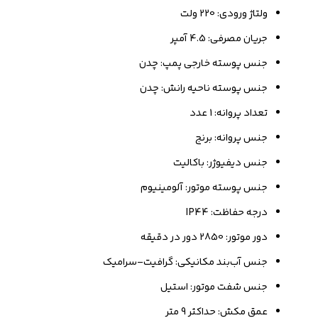
ولتاژ ورودی: 220 ولت
جریان مصرفی: 4.5 آمپر
جنس پوسته خارجی پمپ: چدن
جنس پوسته ناحیه رانش: چدن
تعداد پروانه: 1 عدد
جنس پروانه: برنج
جنس دیفیوژر: باکالیت
جنس پوسته موتور: آلومینیوم
درجه حفاظت: IP44
دور موتور: 2850 دور در دقیقه
جنس آب‌بند مکانیکی: گرافیت–سرامیک
جنس شفت موتور: استیل
عمق مکش: حداکثر 9 متر