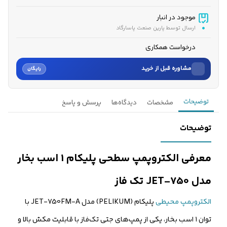
موجود در انبار
ارسال توسط پارین صنعت پاسارگاد
درخواست همکاری
مشاوره قبل از خرید
رایگان
نام
توضیحات
مشخصات
دیدگاه‌ها
پرسش و پاسخ
نام خانوادگی
توضیحات
شماره موبایل
معرفی الکتروپمپ سطحی پلیکام 1 اسب بخار
کارشناسان فروش درباره «الکتروپمپ محیطی پلیکام 1 اسب بخار م...» با شما
مدل JET-750 تک فاز
تماس می‌گیرند.
الکتروپمپ محیطی
پلیکام (PELIKUM) مدل JET-750FM-A با
ثبت درخواست مشاوره رایگان
توان ۱ اسب بخار، یکی از پمپ‌های جتی تک‌فاز با قابلیت مکش بالا و