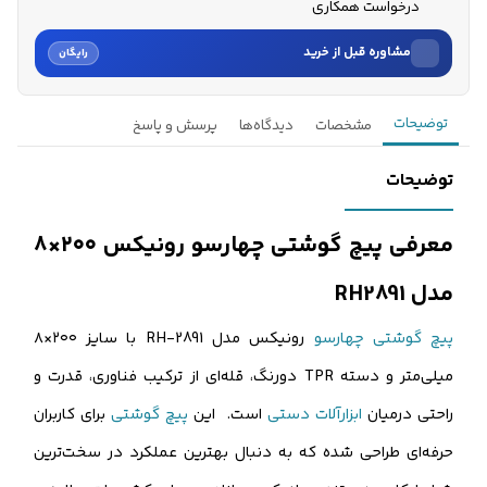
درخواست همکاری
مشاوره قبل از خرید
رایگان
نام
توضیحات
مشخصات
دیدگاه‌ها
پرسش و پاسخ
نام خانوادگی
توضیحات
شماره موبایل
معرفی پیچ گوشتی چهارسو رونیکس ۲۰۰×۸
کارشناسان فروش درباره «پیچ گوشتی چهارسو رونیکس 8x200 مدل R...» با
مدل RH2891
شما تماس می‌گیرند.
پیچ گوشتی چهارسو
رونیکس مدل RH-2891 با سایز ۲۰۰×۸
ثبت درخواست مشاوره رایگان
میلی‌متر و دسته TPR دورنگ، قله‌ای از ترکیب فناوری، قدرت و
راحتی درمیان
ابزارآلات دستی
است. این
پیچ گوشتی
برای کاربران
حرفه‌ای طراحی شده که به دنبال بهترین عملکرد در سخت‌ترین