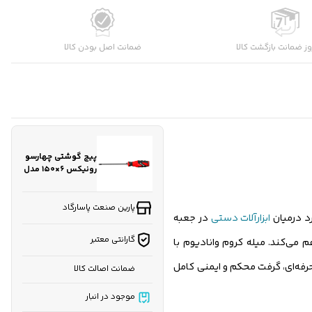
کارشناسان فروش درباره «پیچ گوشتی چهارسو رونیکس ۶×۱۵۰
ز ضمانت بازگشت کالا
ضمانت اصل بودن کالا
مدل R...» با شما تماس می‌گیرند.
ثبت درخواست مشاوره رایگان
پیچ گوشتی چهارسو
رونیکس ۶×۱۵۰ مدل
RH2971 ضربه‌خور
پارین صنعت پاسارگاد
ابزارآلات دستی
در جعبه
گارانتی معتبر
 می‌کند. میله کروم وانادیوم با
ری استثنایی، تحمل بالایی در برابر ضربات مکرر دارد. نوک مغناطیسی قوی با پوشش محافظ، دوام طولانی‌مدت را تضمین می‌کند. دسته TPR حرفه‌ای، گرفت محکم و ایمنی کامل
ضمانت اصالت کالا
موجود در انبار