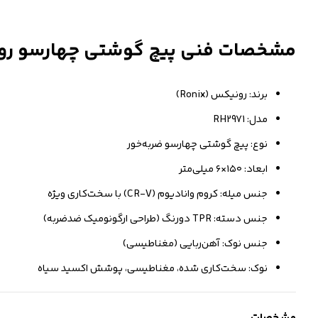
مشخصات فنی پیچ گوشتی چهارسو رونیکس
برند: رونیکس (Ronix)
مدل: RH2971
نوع: پیچ گوشتی چهارسو ضربه‌خور
ابعاد: ۱۵۰×۶ میلی‌متر
جنس میله: کروم وانادیوم (CR-V) با سخت‌کاری ویژه
جنس دسته: TPR دورنگ (طراحی ارگونومیک ضدضربه)
جنس نوک: آهن‌ربایی (مغناطیسی)
نوک: سخت‌کاری شده، مغناطیسی، پوشش اکسید سیاه