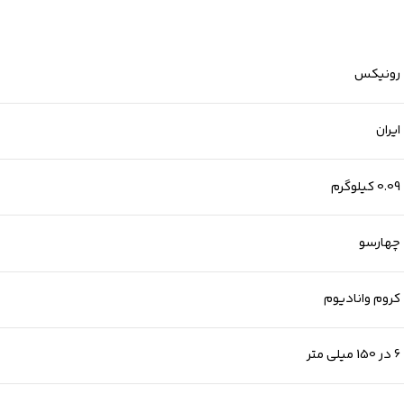
رونیکس
ایران
0.09 کیلوگرم
چهارسو
کروم وانادیوم
6 در 150 میلی متر