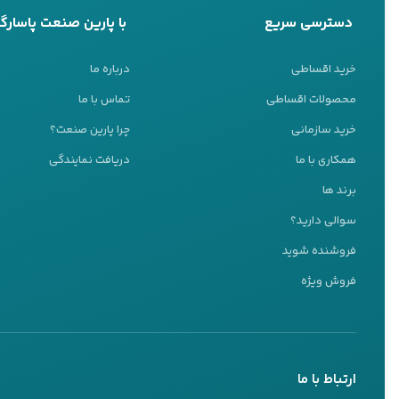
دسترسی سریع
با پارین صنعت پاسارگا
خرید اقساطی
درباره ما
محصولات اقساطی
تماس با ما
خرید سازمانی
چرا پارین صنعت؟
همکاری با ما
دریافت نمایندگی
پشتیبانی 24 ساعته
برند ها
ما اینجا هستیم تا به شما کمک کنیم
سوالی دارید؟
تیم پشتیبانی ما آماده پاسخگویی به سوالات شماست
فروشنده شوید
کارشناس ۱
فروش ویژه
09127037109
تماس تلفنی
بله
ارتباط با ما
کارشناس ۲