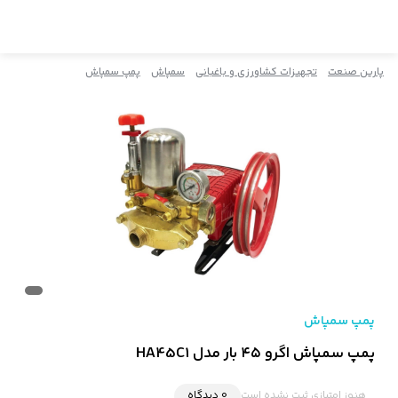
پارین صنعت
تجهیزات کشاورزی و باغبانی
سمپاش
پمپ سمپاش
پمپ سمپاش
پمپ سمپاش اگرو ۴۵ بار مدل HA45C1
هنوز امتیازی ثبت نشده است
0 دیدگاه