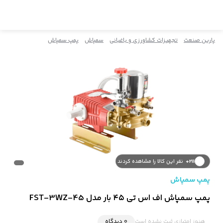
پارین صنعت
تجهیزات کشاورزی و باغبانی
سمپاش
پمپ سمپاش
211+
نفر این کالا را مشاهده کردند
پمپ سمپاش
پمپ سمپاش اف اس تی ۴۵ بار مدل FST-3WZ-45
هنوز امتیازی ثبت نشده است
0 دیدگاه