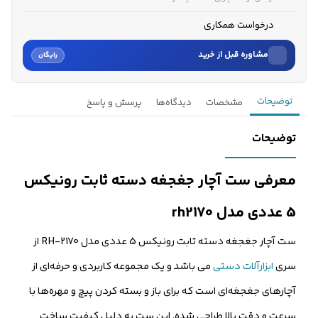
درخواست همکاری
مشاوره قبل از خرید
رایگان
نام
توضیحات
مشخصات
دیدگاه‌ها
پرسش و پاسخ
نام خانوادگی
توضیحات
شماره موبایل
معرفی ست آچار جغجغه دسته ثابت رونیکس
کارشناسان فروش درباره «ست آچار جغجغه دسته ثابت رونیکس 5 عد...» با
5 عددی مدل rh2170
شما تماس می‌گیرند.
ست آچار جغجغه دسته ثابت رونیکس 5 عددی مدل RH-2170 از
ثبت درخواست مشاوره رایگان
سری
ابزارآلات دستی
می باشد و یک مجموعه کاربردی و حرفه‌ای از
آچارهای جغجغه‌ای است که برای باز و بسته کردن پیچ و مهره‌ها با
سرعت و دقت بالا طراحی شده. این ست به دلیل کیفیت ساخت