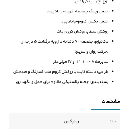
نوع آچار: رینگی(12پر)
جنس رینگ جغجغه: کروم-وانادیوم
جنس بکس: کروم-وانادیوم
روکش سطح: روکش کروم مات
مکانیزم: جغجغه 72 دندانه با زاویه برگشت 5 درجه‌ای
(حرکت روان و سریع)
سایزها: 8، 10، 12، 13 و 17 میلی‌متر
طراحی: دسته ثابت با روکش کروم مات ضدزنگ و ضدخش
بسته‌بندی: جعبه پلاستیکی مقاوم برای حمل و نگهداری
مشخصات
برند
رونیکس