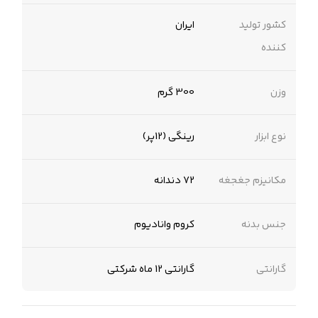
کشور تولید
ایران
کننده
وزن
300 گرم
نوع ابزار
رینگی (12پر)
مکانیزم جغجغه
72 دندانه
جنس بدنه
کروم وانادیوم
گارانتی
گارانتی 12 ماه شرکتی