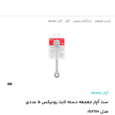
پارین صنعت
ابزارآلات دستی
آچار
آچار جغجغه
آچار جغجغه
ست آچار جغجغه دسته ثابت رونیکس 5 عددی
مدل rh2170