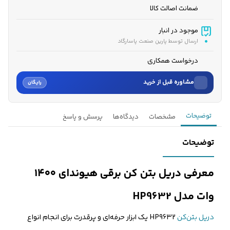
ضمانت اصالت کالا
موجود در انبار
ارسال توسط پارین صنعت پاسارگاد
درخواست همکاری
مشاوره قبل از خرید
رایگان
نام
توضیحات
مشخصات
دیدگاه‌ها
پرسش و پاسخ
نام خانوادگی
توضیحات
شماره موبایل
معرفی دریل بتن کن برقی هیوندای ۱۴۰۰
کارشناسان فروش درباره «دریل بتن کن برقی هیوندای 32 میلی‌مت...» با شما
وات مدل HP9632
تماس می‌گیرند.
دریل بتن‌کن
HP9632 یک ابزار حرفه‌ای و پرقدرت برای انجام انواع
ثبت درخواست مشاوره رایگان