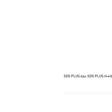
اقلام همراه: دسته جانبی طراحی رونیکس، میله عمق سنج ، درپوش گرد و غبار ، ظرف گریس، ذغال ،(1عدد) مته SDS PLUS 8*150، (1عدد)مته SDS PLUS 10*150، مته SDS PLUS