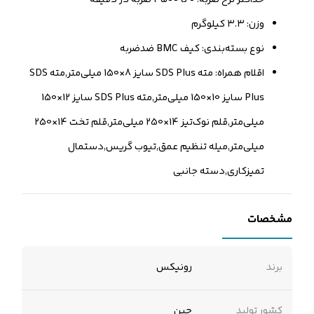
وزن: ۳.۳ کیلوگرم
نوع بسته‌بندی: کیف BMC ضدضربه
اقلام همراه: مته SDS Plus سایز 8×150 میلی‌متر,مته SDS
Plus سایز 10×150 میلی‌متر,مته SDS Plus سایز 12×150
میلی‌متر,قلم نوک‌تیز 14×250 میلی‌متر,قلم تخت 14×250
میلی‌متر,میله تنظیم عمق,تیوب گریس,دستمال
تمیزکاری,دسته جانبی
مشخصات
برند
رونیکس
کشور تولید
چین