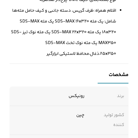
اقلام همراه: ظرف گریس، دسته جانبی و کیف حامل مته‌ها
شامل: یک مته SDS-MAX 16x320 یک مته SDS-MAX
18x320 یک مته SDS-MAX 22x320 یک مته نوک تیز SDS-
MAX350 یک مته نوک تخت SDS-MAX
25x350،ذغال،محافظ لاستیکی ابزارگیر
مشخصات
برند
رونیکس
کشور تولید
چین
کننده