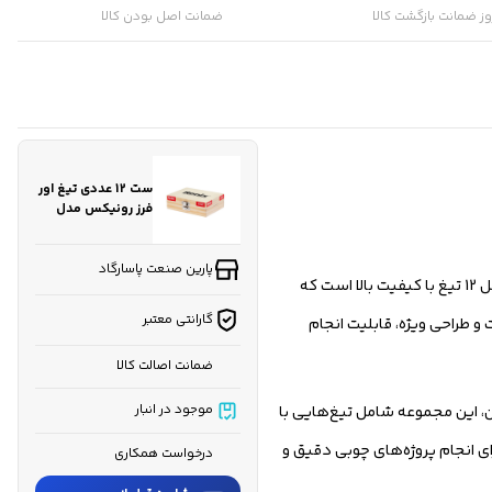
ز ضمانت بازگشت کالا
ضمانت اصل بودن کالا
کارشناسان فروش درباره «ست 12 عددی تیغ اور فرز رونیکس مدل
R...» با شما تماس می‌گیرند.
ثبت درخواست مشاوره رایگان
ست 12 عددی تیغ اور
فرز رونیکس مدل
RH-5341
پارین صنعت پاسارگاد
ست 12 عددی تیغ اور فرز مدل RH-5341 رونیکس مجموعه‌ای کامل و کاربردی برای انجام انواع برش‌ها و کارهای فرزکاری دقیق است. این مجموعه شامل 12 تیغ با کیفیت بالا است که
گارانتی معتبر
و طراحی ویژه، قابلیت انجام
ضمانت اصالت کالا
ن، این مجموعه شامل تیغ‌هایی با
موجود در انبار
مختلف برآورده می‌کند. مجموعه RH-5341 رونیکس بهترین انتخاب برای انجام پروژه‌های چوبی دقیق و
درخواست همکاری