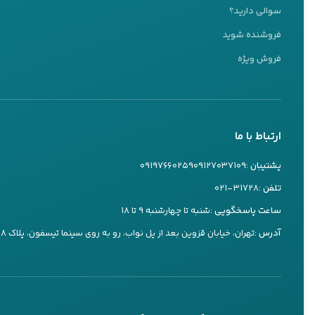
ما اینجا هستیم تا به شما کمک کنیم
سوالی دارید؟
تیم پشتیبانی ما آماده پاسخگویی به سوالات شماست
فروشنده شوید
کارشناس ۱
فروش ویژه
09127037109
تماس تلفنی
بله
ارتباط با ما
کارشناس ۲
09197660259
پشتیبان :
۰۹۱۲۷۰۳۷۱۰۹
۰۹۱۹۷۶۶۰۲۵۹
تماس تلفنی
بله
تلفن :
۰۲۱-۳۱۷۲۸
ساعت پاسخگویی :
شنبه تا چهارشنبه ۹ تا ۱۸
کارشناس ۳
آدرس :
تهران، خیابان قزوین بعد از پل نواب، رو به روی سینما تیسفون، پلاک ۷۳۸
09197660249
تماس تلفنی
بله
پاسخگویی 24 ساعته از طریق بله