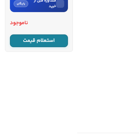
مشاوره قبل از
رایگان
خرید
نام
ناموجود
نام خانوادگی
استعلام قیمت
شماره موبایل
کارشناسان فروش درباره «ست 12
عددی تیغ اور فرز رونیکس مدل
R...» با شما تماس می‌گیرند.
ثبت درخواست مشاوره
رایگان