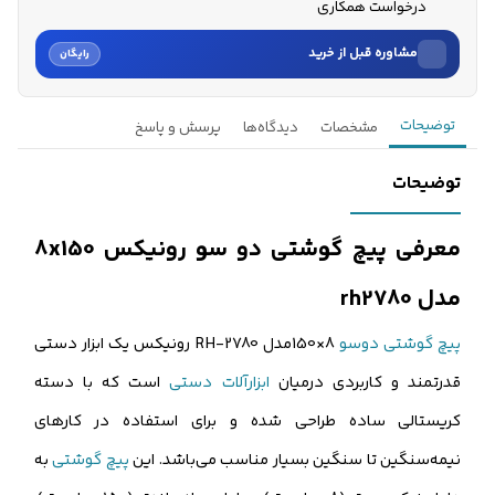
درخواست همکاری
مشاوره قبل از خرید
رایگان
نام
توضیحات
مشخصات
دیدگاه‌ها
پرسش و پاسخ
نام خانوادگی
توضیحات
شماره موبایل
معرفی پیچ گوشتی دو سو رونیکس 8x150
کارشناسان فروش درباره «پیچ گوشتی دوسو رونیکس 8x150 مدل rh2...» با
مدل rh2780
شما تماس می‌گیرند.
پیچ‌ گوشتی دوسو
8×150مدل RH-2780 رونیکس یک ابزار دستی
ثبت درخواست مشاوره رایگان
قدرتمند و کاربردی درمیان
ابزارآلات دستی
است که با دسته
کریستالی ساده طراحی شده و برای استفاده در کارهای
نیمه‌سنگین تا سنگین بسیار مناسب می‌باشد. این
پیچ‌ گوشتی
به