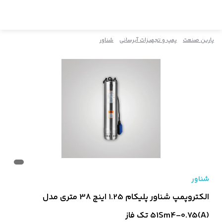
پارین صنعت
پمپ و تجهیزات آبرسانی
شناور
شناور
الکتروپمپ شناور پلیکام 1.25 اینچ 38 متری مدل
51Sm4-0.75(A) تک‌ فاز