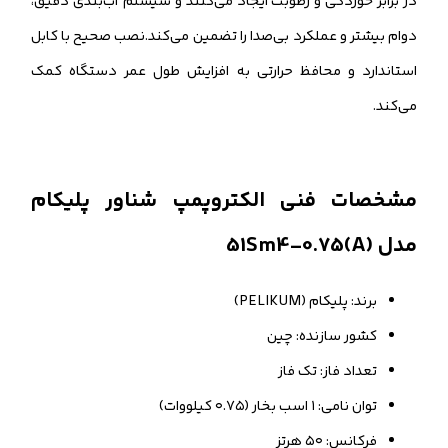
در برابر خوردگی و رطوبت ایجاد می‌کنند و سیستم آب‌بندی دقیق،
دوام بیشتر و عملکرد بی‌صدا را تضمین می‌کند.نصب صحیح با کابل
استاندارد و محافظ حرارتی به افزایش طول عمر دستگاه کمک
می‌کند.
مشخصات فنی الکتروپمپ شناور پلیکام
مدل 51Sm4-0.75(A)
برند: پلیکام (PELIKUM)
کشور سازنده: چین
تعداد فاز: تک فاز
توان نامی: ۱ اسب بخار (۰.۷۵ کیلووات)
فرکانس: ۵۰ هرتز