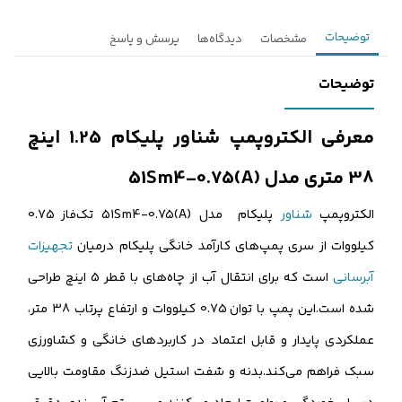
توضیحات
مشخصات
دیدگاه‌ها
پرسش و پاسخ
توضیحات
معرفی الکتروپمپ شناور پلیکام 1.25 اینچ
38 متری مدل 51Sm4-0.75(A)
الکتروپمپ
شناور
پلیکام مدل 51Sm4-0.75(A) تک‌فاز 0.75
کیلووات از سری پمپ‌های کارآمد خانگی پلیکام درمیان
تجهیزات
آبرسانی
است که برای انتقال آب از چاه‌های با قطر 5 اینچ طراحی
شده است.این پمپ با توان 0.75 کیلووات و ارتفاع پرتاب 38 متر،
عملکردی پایدار و قابل اعتماد در کاربردهای خانگی و کشاورزی
سبک فراهم می‌کند.بدنه و شفت استیل ضدزنگ مقاومت بالایی