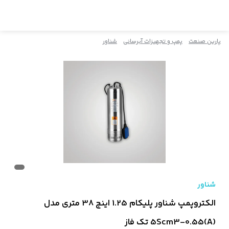
پارین صنعت
پمپ و تجهیزات آبرسانی
شناور
شناور
الکتروپمپ شناور پلیکام 1.25 اینچ 38 متری مدل
5Scm3-0.55(A) تک‌ فاز