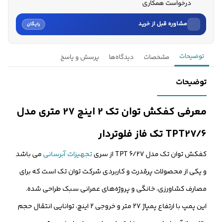
درخواست همکاری
مشاوره قبل از خرید
رایگان
نام
توضیحات
مشخصات
دیدگاه‌ها
پرسش و پاسخ
نام خانوادگی
توضیحات
شماره موبایل
معرفی کفکش توان تک 2 اینچ 27 متری مدل
کارشناسان فروش درباره «کفکش توان تک 2 اینچ 27 متری مدل TPT...» با
TPT27/6 تک فاز فلوتردار
شما تماس می‌گیرند.
کفکش توان تک مدل TPT 6/27 از سری
تجهیزات آبرسانی
می باشد
ثبت درخواست مشاوره رایگان
و یکی از محصولات پرقدرت و کاربردی شرکت توان تک است که برای
مصارف کشاورزی، خانگی و پروژه‌های عمرانی سبک طراحی شده.
این پمپ با ارتفاع پمپاژ 27 متر و خروجی 2 اینچ، توانایی انتقال حجم