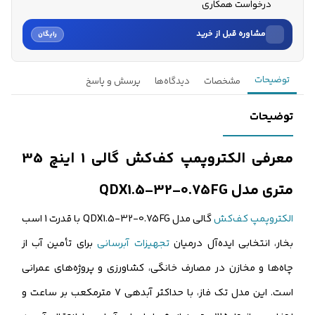
درخواست همکاری
مشاوره قبل از خرید
رایگان
نام
توضیحات
مشخصات
دیدگاه‌ها
پرسش و پاسخ
نام خانوادگی
توضیحات
شماره موبایل
معرفی الکتروپمپ کف‌کش گالی 1 اینچ 35
کارشناسان فروش درباره «الکتروپمپ کف‌کش گالی 1 اینچ 35 متری...» با شما
متری مدل QDX1.5-32-0.75FG
تماس می‌گیرند.
الکتروپمپ کف‌کش
گالی مدل QDX1.5-32-0.75FG با قدرت 1 اسب
ثبت درخواست مشاوره رایگان
بخار، انتخابی ایده‌آل درمیان
تجهیزات آبرسانی
برای تأمین آب از
چاه‌ها و مخازن در مصارف خانگی، کشاورزی و پروژه‌های عمرانی
است. این مدل تک فاز، با حداکثر آبدهی 7 مترمکعب بر ساعت و