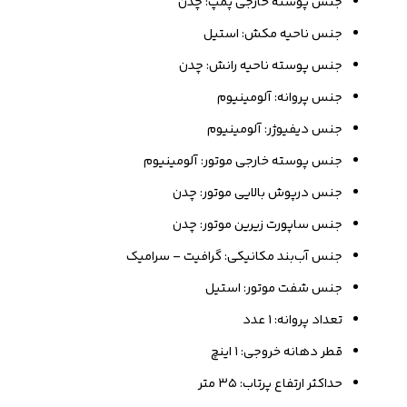
جنس پوسته خارجی پمپ: چدن
جنس ناحیه مکش: استیل
جنس پوسته ناحیه رانش: چدن
جنس پروانه: آلومینیوم
جنس دیفیوژر: آلومینیوم
جنس پوسته خارجی موتور: آلومینیوم
جنس درپوش بالایی موتور: چدن
جنس ساپورت زیرین موتور: چدن
جنس آب‌بند مکانیکی: گرافیت – سرامیک
جنس شفت موتور: استیل
تعداد پروانه: ۱ عدد
قطر دهانه خروجی: ۱ اینچ
حداکثر ارتفاع پرتاب: ۳۵ متر