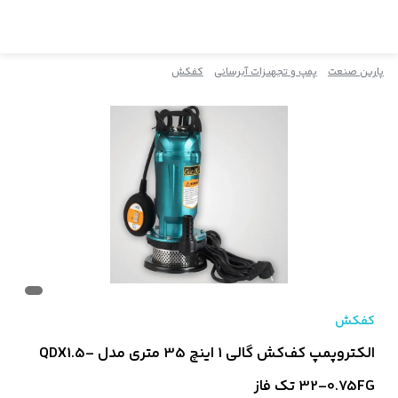
پارین صنعت
پمپ و تجهیزات آبرسانی
کفکش
کفکش
الکتروپمپ کف‌کش گالی 1 اینچ 35 متری مدل QDX1.5-
32-0.75FG تک فاز