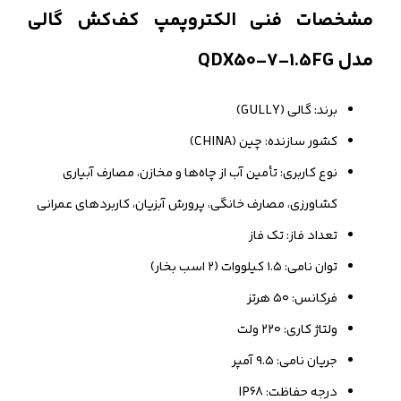
مشخصات فنی الکتروپمپ کف‌کش گالی
مدل QDX50-7-1.5FG
برند: گالی (GULLY)
کشور سازنده: چین (CHINA)
نوع کاربری: تأمین آب از چاه‌ها و مخازن، مصارف آبیاری
کشاورزی، مصارف خانگی، پرورش آبزیان، کاربردهای عمرانی
تعداد فاز: تک فاز
توان نامی: ۱.۵ کیلووات (۲ اسب بخار)
فرکانس: ۵۰ هرتز
ولتاژ کاری: ۲۲۰ ولت
جریان نامی: ۹.۵ آمپر
درجه حفاظت: IP68