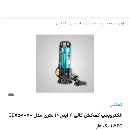
پارین صنعت
پمپ و تجهیزات آبرسانی
کفکش
کفکش
الکتروپمپ کف‌کش گالی 4 اینچ 10 متری مدل QDX50-7-
1.5FG تک فاز