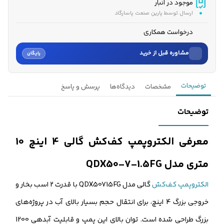
موجود در انبار
ارسال توسط پارین صنعت پاسارگاد
درخواست همکاری
مشاوره قبل از خرید
رایگان
نام
توضیحات
مشخصات
دیدگاه‌ها
پرسش و پاسخ
نام خانوادگی
توضیحات
شماره موبایل
معرفی الکتروپمپ کف‌کش گالی 4 اینچ 10
کارشناسان فروش درباره «الکتروپمپ کف‌کش گالی 4 اینچ 10 متری...» با شما
متری مدل QDX50-7-1.5FG
تماس می‌گیرند.
الکتروپمپ کف‌کش
گالی مدل QDX50715FG با قدرت 2 اسب بخار و
ثبت درخواست مشاوره رایگان
خروجی بزرگ 4 اینچ، برای انتقال حجم بسیار بالای آب در پروژه‌های
بزرگ طراحی شده است. توان بالای این پمپ و قابلیت آبدهی 1200