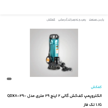
پارین صنعت
پمپ و تجهیزات آبرسانی
کفکش
کفکش
الکتروپمپ کف‌کش گالی 2 اینچ 29 متری مدل QDX8-29-
1.1G تک فاز