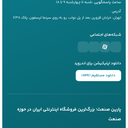
سرویس و نگهداری
ساعت پاسخگویی :
شنبه تا چهارشنبه ۹ تا ۱۸
کارشناس ۲
راهنمای خرید یو پی اس
09197660259
آدرس :
راهنما های کاربردی
راهنمای خرید اینورتر
تهران، خیابان قزوین بعد از پل نواب، رو به روی سینما تیسفون، پلاک ۷۳۸
تماس تلفنی
بله
مقالات تیلر
راهنمای خرید موتور برق
شبکه‌های اجتماعی
کارشناس ۳
09197660249
تماس تلفنی
بله
دانلود اپلیکیشن برای اندروید
پاسخگویی 24 ساعته از طریق بله
دانلود مستقیم (APK)
تماس تلفنی در ساعات کاری
عضویت در کانال‌های ما
کانال بله
کانال تلگرام
پارین صنعت؛ بزرگ‌ترین فروشگاه اینترنتی ایران در حوزه
@parinsanat
@parinsanat
صنعت