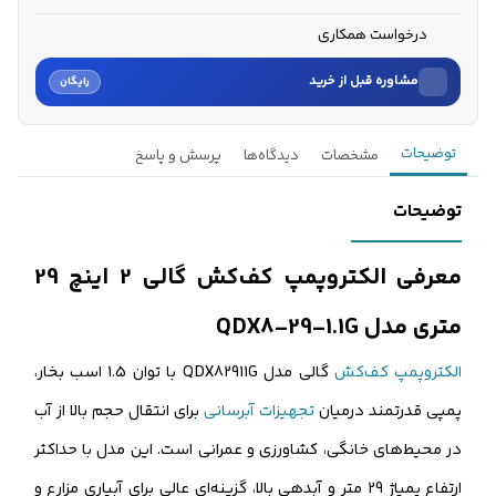
درخواست همکاری
مشاوره قبل از خرید
رایگان
نام
توضیحات
مشخصات
دیدگاه‌ها
پرسش و پاسخ
نام خانوادگی
توضیحات
شماره موبایل
معرفی الکتروپمپ کف‌کش گالی 2 اینچ 29
کارشناسان فروش درباره «الکتروپمپ کف‌کش گالی 2 اینچ 29 متری...» با شما
متری مدل QDX8-29-1.1G
تماس می‌گیرند.
الکتروپمپ کف‌کش
گالی مدل QDX82911G با توان 1.5 اسب بخار،
ثبت درخواست مشاوره رایگان
پمپی قدرتمند درمیان
تجهیزات آبرسانی
برای انتقال حجم بالا از آب
در محیط‌های خانگی، کشاورزی و عمرانی است. این مدل با حداکثر
ارتفاع پمپاژ 29 متر و آبدهی بالا، گزینه‌ای عالی برای آبیاری مزارع و