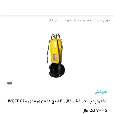
پارین صنعت
پمپ و تجهیزات آبرسانی
لجن‌کش
لجن‌کش
الکتروپمپ لجن‌کش گالی 4 اینچ 10 متری مدل WQCD46-
7-3G تک فاز