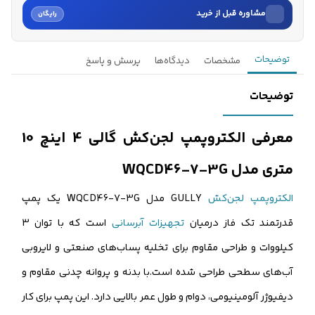
مشاوره قبل از خرید
رایگان
نام
توضیحات
مشخصات
دیدگاه‌ها
پرسش و پاسخ
نام خانوادگی
توضیحات
شماره موبایل
معرفی الکتروپمپ لجن‌کش گالی 4 اینچ 10
کارشناسان فروش درباره «الکتروپمپ لجن‌کش گالی 4 اینچ 10 متر...» با شما
متری مدل WQCD46-7-3G
تماس می‌گیرند.
الکتروپمپ لجن‌کش
GULLY مدل WQCD46-7-3G یک پمپ
ثبت درخواست مشاوره رایگان
قدرتمند تک فاز درمیان
تجهیزات آبرسانی
است که با توان 3
کیلووات و طراحی مقاوم برای تخلیه پساب‌های صنعتی و لایروبی
آب‌های سطحی طراحی شده است.با بدنه و پروانه چدنی مقاوم و
دیفیوژر آلومینیومی، دوام و طول عمر بالایی دارد. این پمپ برای کار