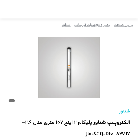
پارین صنعت
پمپ و تجهیزات آبرسانی
شناور
شناور
الکتروپمپ شناور پلیکام 2 اینچ 107 متری مدل 2.6-
QJD10-83/17 تک‌فاز