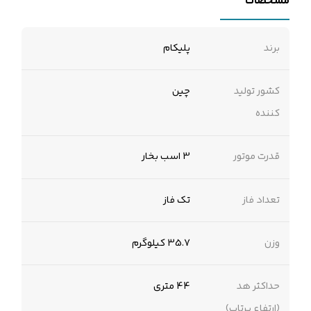
مشخصات
برند
پلیکام
کشور تولید
چین
کننده
قدرت موتور
3 اسب بخار
تعداد فاز
تک فاز
وزن
35.7 کیلوگرم
حداکثر هد
44 متری
(ارتفاع پرتاب)