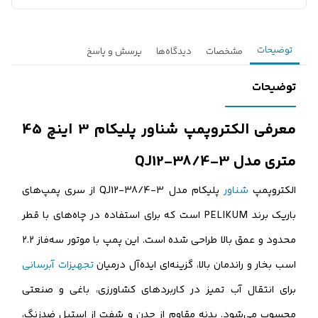
توضیحات
مشخصات
دیدگاه‌ها
پرسش و پاسخ
توضیحات
معرفی الکتروپمپ شناور پلیکام 3 اینچ 45
متری مدل QJ12-38/4-3
الکتروپمپ
شناور
پلیکام مدل QJ12-38/4-3 از سری پمپ‌های
باریک برند PELIKUM است که برای استفاده در چاه‌های با قطر
محدود و عمق بالا طراحی شده است. این پمپ با موتور سه‌فاز ۲.۲
اسب بخار و راندمان بالا، گزینه‌ای ایده‌آل درمیان
تجهیزات آبرسانی
برای انتقال آب تمیز در کاربردهای کشاورزی، باغی و صنعتی
محسوب می‌شود. بدنه مقاوم از چدن و شفت از استیل ضدزنگ،