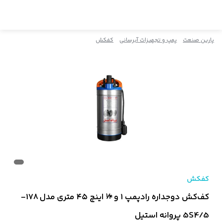
پارین صنعت
پمپ و تجهیزات آبرسانی
کفکش
کفکش
کف‌کش دوجداره رادپمپ 1 و ¼ اینچ ۴۵ متری مدل 178-
5S4/5 پروانه استیل