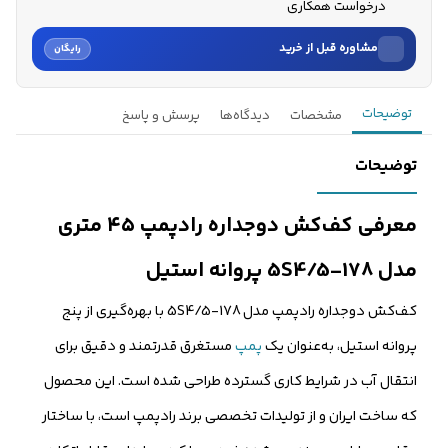
درخواست همکاری
مشاوره قبل از خرید
رایگان
نام
توضیحات
مشخصات
دیدگاه‌ها
پرسش و پاسخ
نام خانوادگی
توضیحات
شماره موبایل
معرفی کف‌کش دوجداره رادپمپ ۴۵ متری
کارشناسان فروش درباره «کف‌کش دوجداره رادپمپ 1 و ¼ اینچ ۴۵...» با شما
مدل 178-5S4/5 پروانه استیل
تماس می‌گیرند.
کف‌کش دوجداره رادپمپ مدل 178-5S4/5 با بهره‌گیری از پنج
ثبت درخواست مشاوره رایگان
پروانه استیل، به‌عنوان یک
پمپ
مستغرق قدرتمند و دقیق برای
انتقال آب در شرایط کاری گسترده طراحی شده است. این محصول
که ساخت ایران و از تولیدات تخصصی برند رادپمپ است، با ساختار