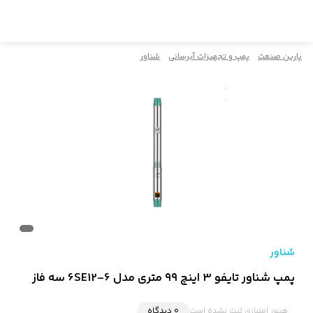
پارین صنعت
پمپ و تجهیزات آبرسانی
شناور
شناور
پمپ شناور تایفو 3 اینچ ۹۹ متری مدل 6SE12-6 سه فاز
هنوز امتیازی ثبت نشده است
0 دیدگاه