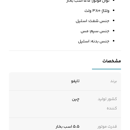
توان موتور: ۵.۵ اسب بخار
ولتاژ: ۳۸۰ ولت
جنس شفت: استیل
جنس سیم: مس
جنس بدنه: استیل
مشخصات
برند
تایفو
کشور تولید
چین
کننده
قدرت موتور
5.5 اسب بخار