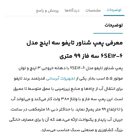
توضیحات
مشخصات
دیدگاه‌ها
پرسش و پاسخ
توضیحات
معرفی پمپ شناور تایفو سه اینچ مدل
6SE12-6 سه فاز ۹۹ متری
پمپ شناور تایفو مدل 6SE12-6 با دهانه خروجی ۳ اینچ و توان
موتور ۵.۵ اسب بخار، یکی از
تجهیزات آبرسانی
قدرتمند برند تایفو
برای انتقال آب از چاه‌ها و منابع زیرزمینی با عمق متوسط تا عمیق
است. این پمپ سه فاز و با ولتاژ ۳۸۰ ولت کار می‌کند و می‌تواند آب
را تا ارتفاع ۹۹ متر پمپاژ نماید. با حداکثر دبی ۱۸ مترمکعب در ساعت،
جریان آب پایدار و یکنواخت ارائه می‌دهد که آن را برای مصارف خانگی
بزرگ، کشاورزی و صنعتی سبک مناسب می‌سازد.