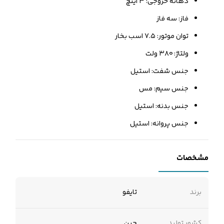
دهانه خروجی: ۳ اینچ
فاز: سه فاز
توان موتور: ۷.۵ اسب بخار
ولتاژ: ۳۸۰ ولت
جنس شفت: استیل
جنس سیم: مس
جنس بدنه: استیل
جنس پروانه: استیل
مشخصات
برند
تایفو
کشور تولید
چین