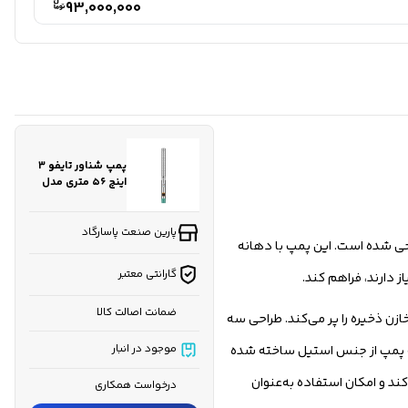
93,000,000
پمپ شناور تایفو 3
اینچ ۵۶ متری مدل
6SP30-5 سه فاز
پارین صنعت پاسارگاد
راحی شده است. این پمپ با دهانه
گارانتی معتبر
ضمانت اصالت کالا
ازن ذخیره را پر می‌کند. طراحی سه
 پروانه پمپ از جنس استیل ساخته شده
موجود در انبار
د و امکان استفاده به‌عنوان
درخواست همکاری