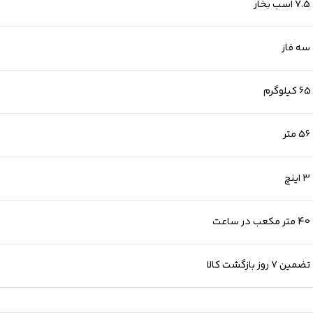
7.5 اسب بخار
سه فاز
65 کیلوگرم
56 متر
3 اینچ
40 متر مكعب در ساعت
تضمین 7 روز بازگشت کالا