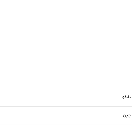
تایفو
چین