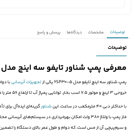
توضیحات
مشخصات
دیدگاه‌ها
پرسش و پاسخ
توضیحات
معرفی پمپ شناور تایفو سه اینچ مدل 6SP30-5 سه فاز ۵۶ متری
پمپ شناور سه اینچ تایفو مدل 6SP30-5 یکی از
تجهیزات آبرسانی
با دوام
خروجی ۳ اینچ و موتور ۷.۵ اسب بخار، توانایی پمپاژ آب تا ارتفاع ۵۶ متر را دارد و می‌تواند جریان آب یکنواخت و پایدار را برای مصارفی که به فشار متوسط نیاز دارند، فراهم کند.
با حداکثر دبی ۴۰ مترمکعب در ساعت، این
شناور
گزینه‌ای ایده‌آل برای ت
فاز پمپ با ولتاژ ۳۸۰ ولت امکان بهره‌برداری در سیستم‌ه
و سیم‌پیچی آن از مس است، که دوام و طول عمر بالای دستگاه را تضمین م