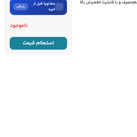
مصرف و با قابلیت اطمینان بالا
مشاوره قبل از
رایگان
خرید
نام
ناموجود
نام خانوادگی
استعلام قیمت
شماره موبایل
کارشناسان فروش درباره «پمپ
شناور تایفو 3 اینچ ۵۶ متری
مدل...» با شما تماس می‌گیرند.
ثبت درخواست مشاوره
رایگان