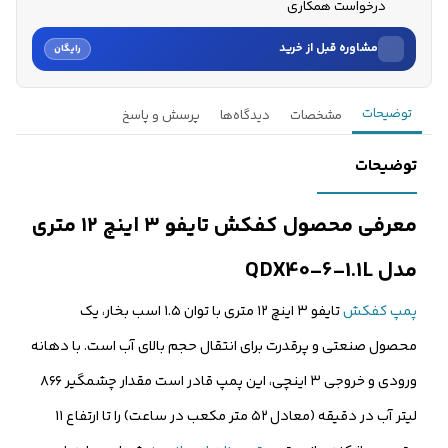
درخواست همکاری
مشاوره قبل از خرید
رایگان
نام
توضیحات
مشخصات
دیدگاه‌ها
پرسش و پاسخ
نام خانوادگی
توضیحات
شماره موبایل
معرفی محصول کفکش تایفو ۳ اینچ ۱۲ متری
کارشناسان فروش درباره «کفکش تایفو ۳ اینچ ۱۲ متری مدل QDX40...» با شما
مدل QDX40-6-1.1L
تماس می‌گیرند.
پمپ کفکش
تایفو ۳ اینچ ۱۲ متری با توان ۱.۵ اسب بخار، یک
ثبت درخواست مشاوره رایگان
محصول صنعتی و پرقدرت برای انتقال حجم بالای آب است. با دهانه
ورودی و خروجی ۳ اینچی، این پمپ قادر است مقدار چشمگیر ۸۶۶
لیتر آب در دقیقه (معادل ۵۲ متر مکعب در ساعت) را تا ارتفاع ۱۱