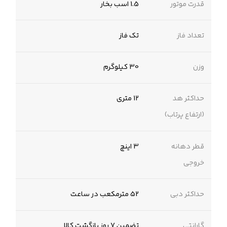
قدرت موتور
1.5 اسب بخار
تعداد فاز
تک فاز
وزن
30 کیلوگرم
حداکثر هد
12 متری
(ارتفاع پرتاب)
قطر دهانه
3 اینچ
خروجی
حداکثر دبی
52 مترمکعب در ساعت
گارانتی
تضمین 7 روز بازگشت کالا