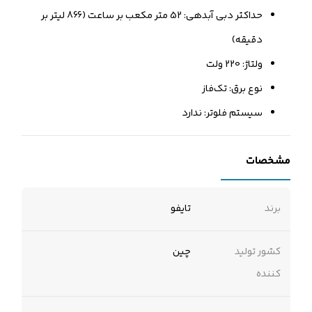
حداکثر دبی آبدهی: 52 متر مکعب بر ساعت (866 لیتر بر
دقیقه)
ولتاژ: 220 ولت
نوع برق: تک‌فاز
سیستم فلوتر: ندارد
مشخصات
برند
تایفو
کشور تولید
چین
کننده