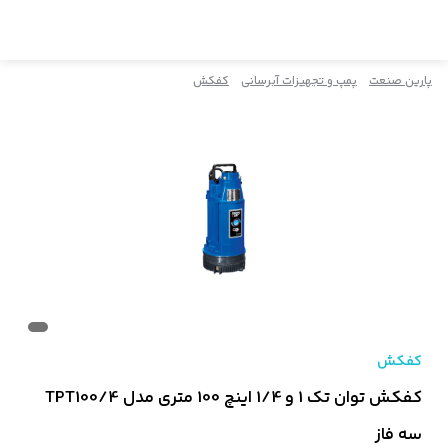
پارین صنعت
پمپ و تجهیزات آبرسانی
کفکش
کفکش
کفکش توان تک 1 و 1/4 اینچ 100 متری مدل TPT100/4
سه فاز