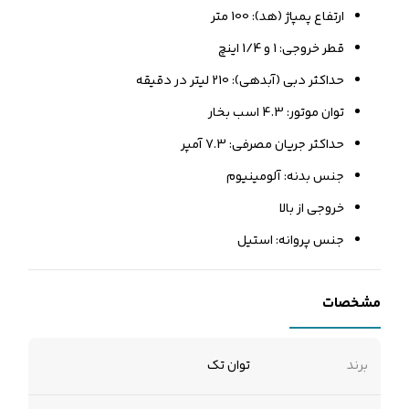
ارتفاع پمپاژ (هد): 100 متر
قطر خروجی: 1 و 1/4 اینچ
حداکثر دبی (آبدهی): 210 لیتر در دقیقه
توان موتور: 4.3 اسب بخار
حداکثر جریان مصرفی: 7.3 آمپر
جنس بدنه: آلومینیوم
خروجی از بالا
جنس پروانه: استیل
مشخصات
برند
توان تک