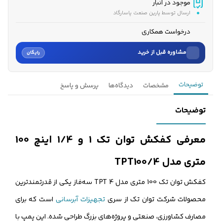
موجود در انبار
ارسال توسط پارین صنعت پاسارگاد
درخواست همکاری
مشاوره قبل از خرید
رایگان
نام
توضیحات
مشخصات
دیدگاه‌ها
پرسش و پاسخ
نام خانوادگی
توضیحات
شماره موبایل
معرفی کفکش توان تک 1 و 1/4 اینچ 100
کارشناسان فروش درباره «کفکش توان تک 1 و 1/4 اینچ 100 متری...» با شما
متری مدل TPT100/4
تماس می‌گیرند.
کفکش توان تک 100 متری مدل TPT 4 سه‌فاز یکی از قدرتمندترین
ثبت درخواست مشاوره رایگان
محصولات شرکت توان تک از سری
تجهیزات آبرسانی
است که برای
مصارف کشاورزی، صنعتی و پروژه‌های بزرگ طراحی شده. این پمپ با